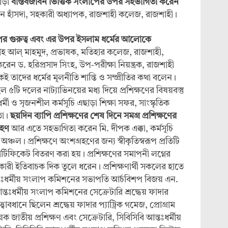
ছাড়া
বাস্তবজীবন ভিত্তিক সংলাপের উপর সহভাগিতা করেন
মশন হাঁসদা, সহকারী অধ্যাপক, রাজশাহী কলেজ, রাজশাহী।
লাপের গুরুত্ব এবং এর উপর ইসলাম ধর্মের আলোকে
হ আল্ মাহমুদ, প্রভাষক, মতিহার কলেজ, রাজশাহী,
েন ড. হরিপ্রসাদ সিংহ, উপ-পরীক্ষা নিয়ন্ত্রক, রাজশাহী
কেই তাদের ধর্মের মূলনীতি শান্তি ও সম্প্রীতির কথা বলেন।
ছিল ৫টি দলের নাট্যাভিনয়ের মধ্য দিয়ে প্রশিক্ষণের বিষয়বস্তু
্মী ও সৃজনশীল কর্মসূচি এছাড়া শিক্ষা সফর, সাংস্কৃতিক
তা।
ছয়দিন ব্যাপি প্রশিক্ষণের শেষ দিনে সমগ্র প্রশিক্ষণের
রহণ
আর এতে সহভাগিতা করেন মি. দীপক এক্কা, কর্মসূচি
ঞ্চল। প্রশিক্ষণে অংশগ্রহণের জন্য স্বীকৃতিস্বরূপ প্রতিটি
্টিফিকেট বিতরণ করা হয়। প্রশিক্ষণের সমাপনী লগ্নের
ক্তকারী ইতিবাচক দিক তুলে ধরেন। প্রশিক্ষণার্থী সকলের হাতে
ন্তঃধর্মীয় সংলাপ কমিশনের সভাপতি আর্চবিশপ বিজয় এন.
্তঃধর্মীয় সংলাপ কমিশনের সেক্রেটারি শ্রদ্ধেয় ফাদার
্ত্বাবধানে ছিলেন শ্রদ্ধেয় ফাদার প্যাট্রিক গমেজ, প্রোগ্রাম
ক জাতীয় প্রশিক্ষণ এবং সেক্রেটারি, সিবিসিবি আন্তঃধর্মীয়