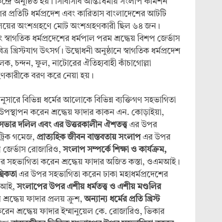
েন্দ্রে অনুষ্ঠিত হয়। সিবিসিবি আন্তঃধর্মীয় সংলাপ কমিশন
র প্রতিটি ধর্মপ্রদেশ এবং কারিতাস বাংলাদেশের আটটি
্যালয়ের অংশগ্রহণে মোট অংশগ্রহণকারী ছিল ৬৪ জন।
স্বাগতিক ধর্মপ্রদেশের ধর্মপাল পরম শ্রদ্ধেয় বিশপ জের্ভাস
্রিস্টযাগ উৎসর্গ। উদ্বোধনী অনুষ্ঠানে স্বাগতিক ধর্মপ্রদেশ
তিলক, চন্দন, ফুল, নাটোরের ঐতিহ্যবাহী কাঁচাগোল্লা
হণকারীকে বরণ করে নেয়া হয়।
নুসারে বিভিন্ন ধর্মের আলোকে বিভিন্ন ব্যক্তিগণ সহভাগিতা
উপস্থাপন করেন শ্রদ্ধেয় ফাদার কাকন এন. কোড়াইয়া,
সভার দলিল এবং এর উত্তরকালীন ঐশতত্ত্ব
এর উপর
ট্রিক গমেজ,
প্রাত্যহিক জীবন বাস্তবতায় সংলাপ
এর উপর
প জের্ভাস রোজারিও,
সংলাপ সম্পর্কে শিক্ষা ও কার্যক্রম,
 সহভাগিতা করেন শ্রদ্ধেয় ফাদার অজিত কস্তা, ওএমআই।
্মিকতা
এর উপর সহভাগিতা করেন ঢাকা মহাধর্মপ্রদেশের
এমআই,
সংলাপের উপর এশীয় ধর্মতত্ত্ব ও এশীয় মণ্ডলির
রদ্ধেয় ফাদার প্রলয় ক্রুশ,
অন্যান্য ধর্মের প্রতি খ্রিস্ট
 শ্রদ্ধেয় ফাদার ইম্মানুয়েল কে. রোজারিও, ভিকার