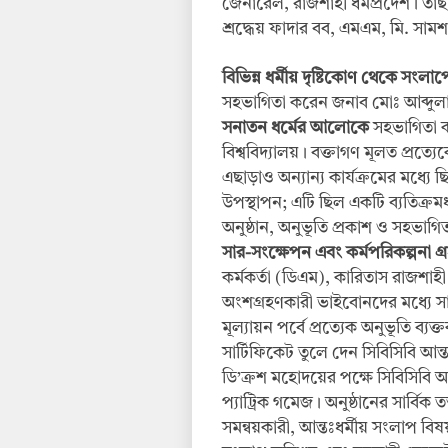
জেনারেল, রাজশাহী ধর্মপ্রদেশ। তা
শ্রদ্ধেয় ফাদার বব, এমএম, মি. সা
বিভিন্ন ধর্মীয় দৃষ্টিকোণ থেকে সং
সহভাগিতা করেন জনাব মোঃ আব্দুলা
সনাতন ধর্মের আলোকে
সহভাগিতা কর
বিশ্ববিদ্যালয়। বক্তাগণ মূলত প্রত্যে
এছাড়াও অন্যান্য কার্যক্রমের মধ্যে 
উপস্থাপন; এটি ছিল একটি ব্যতিক্রমধর
অনুষ্ঠান, অনুভূতি প্রকাশ ও সহভাগি
সার-সংক্ষেপন এবং কর্মপরিকল্পনা গ্
কর্মকর্তা (ডিএম), কারিতাস রাজশাহী অ
অংশগ্রহণকারী ভাইবোনদের মধ্যে সার
মূল্যায়ন পর্বে প্রত্যেক অনুভূতি ব্য
সার্টিফিকেট তুলে দেন সিবিসিবি আ
ডি’ক্রশ মহোদয়ের পক্ষে সিবিসিবি আন
প্যাট্রিক গমেজ। অনুষ্ঠানের সার্বিক তত
সমন্বয়কারী, আন্তঃধর্মীয় সংলাপ বিষয়