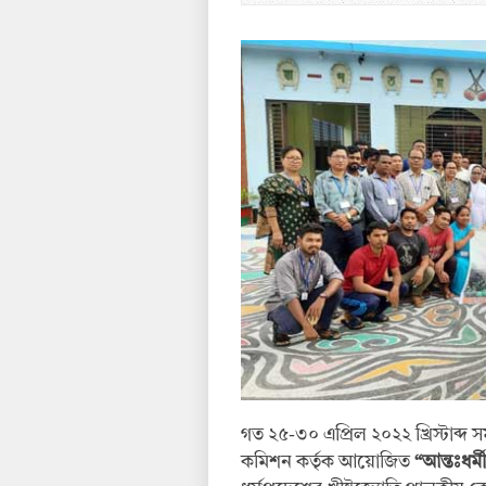
গত ২৫-৩০ এপ্রিল ২০২২ খ্রিস্টাব্দ স
কমিশন কর্তৃক আয়োজিত
“আন্তঃধর্