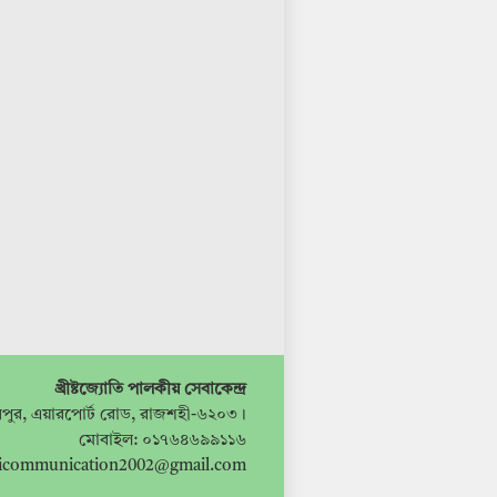
খ্রীষ্টজ্যোতি পালকীয় সেবাকেন্দ্র
পুর, এয়ারপোর্ট রোড, রাজশহী-৬২০৩।
মোবাইল: ০১৭৬৪৬৯৯১১৬
ticommunication2002@gmail.com