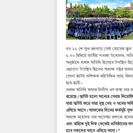
গত ২৬ শে জুন বনপাড়া সেন্ট যোসেফ স্কুল 
৮.৩০ মিনিটে জাতীয় পতাকা উত্তোলন, অতিথিদ
অনুষ্ঠানে প্রধান অতিথি হিসেবে উপস্থিত ছ
এছাড়াও উপস্থিত ছিলেন অধ্যক্ষ ডক্টর ফা
জেলা স্কাউট প্রশিক্ষক মহিউদ্দিন স্যার, বি
ছাত্র-ছাত্রী।
প্রধান অতিথি ফাদার দিলীপ এস কস্তা তার বক
রয়েছে। স্কাউট হলো অন্যের সেবায় নিয়ো
যারা স্কাউট করে তারা সুস্থ দেহ ও মনের অ
এগিয়ে আসে। আজকের দিনের কর্মসূচি সুন্
অধ্যক্ষ মহোদয় তার শুভেচ্ছা বক্তব্যে বলেন
এবং বাহ্যিক দুই দিক থেকেই প্রতিষ্ঠানের জ
হবে সকলের আগে এগিয়ে আসা। “