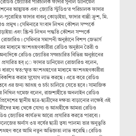
 রেডিও জ্যোতির পরিচালক ফাদার সুনীল ডানিয়েল
নের আহ্বায়ক এবং জ্যোতি স্টুডিও’র পরিচালক ফাদার
-পুরোহিত ফাদার বাবলু কোড়াইয়া, ফাদার বাপ্পী ক্রুশ, মি.
ারিও প্রমুখ। সেমিনারে সংবাদ লিখন কৌশল সম্পর্কে
া এবং স্ক্রিপ্ট লিখন পদ্ধতি কৌশল সম্পর্কে
জারিও। সেমিনার সমাপনী অনুষ্ঠানে বিশপ জেভার্স
র মাধ্যমে অংশগ্রহণকারীরা রেডিও অনুষ্ঠান তৈরী ও
অন্যদিকে রেডিও জ্যোতির সম্প্রচারিত বিভিন্ন অনুষ্ঠানের
েত্র প্রসারিত হব্।ে ফাদার ডানিয়েল রোজারিও বলেন,
ণ্ঠ ধারণে স্বত:স্ফূত অংশগ্রহণের মাধ্যমে অংশগ্রহণকারীরা
ে বিকশিত করার সুযোগ লাভ করছে। এতে করে রেডিও
তবে এর জন্য আগ্রহ ও চর্চা চালিয়ে যেতে হবে। সামাজিক
র নিখিল গমেজ বলেন, রাজশাহীতে অনলাইন রেডিও
প্রদেশের স্থানীয় ছাত্র-ছাত্রীদের দক্ষতা বাড়ানোর লক্ষেই এই
দের মধ্য থেকে যোগ্য ও আগ্রহীকে আমরা রেডিও
 রেডিও জ্যোতির কার্যক্রম আরো প্রসারিত করতে পারবো।
েজের অর্নাস ৩য় বর্ষের ছাত্রী তৃষা পালমা তার অনুভূতি
ংশগ্রহণ করে আমি নতুন অভিজ্ঞতা লাভ করেছি। রেডিও