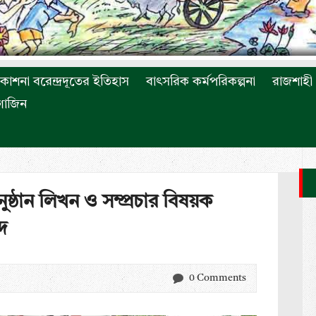
রকাশনা বরেন্দ্রদূতের ইতিহাস
বাৎসরিক কর্মপরিকল্পনা
রাজশাহী 
াগাজিন
্ঠান লিখন ও সম্প্রচার বিষয়ক
্দ
0 Comments