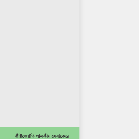
খ্রীষ্টজ্যোতি পালকীয় সেবাকেন্দ্র