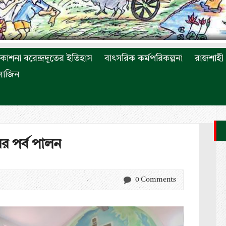
রকাশনা বরেন্দ্রদূতের ইতিহাস
বাৎসরিক কর্মপরিকল্পনা
রাজশাহী 
াগাজিন
ের পর্ব পালন
0 Comments