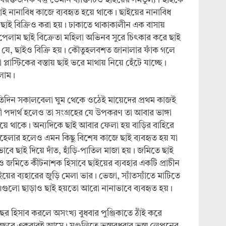
বিরক্তজনক বস্তু তেমনি ব্যক্তিটিও ছাইয়ের সমতুল্য। ছাইকে
 নানাবিধ কাজে ব্যবহৃত হয়ে থাকে। ছাইয়ের নানাবিধ
ছাই বিক্রিও করা হয়। ঢাকাতে থাকাকালীন এক বাসায়
পেলাম ছাই বিক্রেতা মহিলা অভিনব সুরে চিৎকার করে ছাই
া যে, ছাইও বিক্রি হয়। কৌতুহলবশত জানালার ফাঁক গলে
্লাস্টিকের বস্তায় ছাই ভরে মাথায় নিয়ে হেঁটে যাচ্ছে।
লাম।
 প্রতিদিন সকালবেলা ঘুম থেকে ওঠেই মায়েদের প্রথম কাজই
পদার্থ হলেও তা সংগ্রহের যে উপকরণ তা আবার ভাঙ্গা
ে থাকে। অন্যদিকে ছাই আবার ফেলা হয় বাড়ির বাহিরে
েলার হলেও এমন কিছু বিশেষ কাজে ছাই ব্যবহৃত হয় যা
ষভাবে ছাই দিয়ে দাঁত, হাঁড়ি-পাতিল মাজা হয়। জমিতে ছাই
 ও জমিতে কীটনাশক হিসাবে ছাইয়ের ব্যবহার একটি প্রাচীন
াইয়ের ব্যহারের জুড়ি মেলা ভার। ভেজা, স্যাঁতস্যাঁতে মাটিতে
। এগুলো ছাড়াও ছাই হয়তো আরো নানাভাবে ব্যবহৃত হয়।
র হিসাব করলে অসংখ্য বুধবার পুঞ্জিকাতে ঠাঁই করে