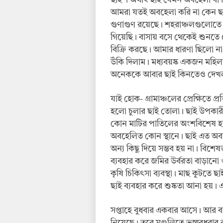
ছাই’। অর্থাৎ ছাই যেমন অবহেলা বা 
আমরা যতই অবহেলা করি না কেন ছাই
গুণাগুণ রয়েছে। শহরাঞ্চলগুলোতে 
গিয়েছি। বাসায় বসে থেকেই শুনতে 
বিক্রি করছে। আমার ধারণা ছিলো ন
উঁকি দিলাম। মধ্যবয়ষ্ক একজন মহিলা প
অনেককে আবার ছাই কিনতেও দেখ
যাই হোক- গ্রামাঞ্চলের প্রেক্ষিতে
হলো চুলার ছাই তোলা। ছাই উপকারী 
কোন মাটির পাতিলের অংশবিশেষ হয়
অবহেলিত কোন স্থানে। ছাই এত অবহ
অন্য কিছু দিয়ে সম্ভব হয় না। বিশে
ব্যবহার করে জমির উর্বরতা বাড়ানো
কৃষি চিকিৎসা ব্যবস্থা। মাছ কুটতে ছ
ছাই ব্যবহার করে শুষ্কতা আনা হয়
সপ্তাহে বুধবার একবার আসে। আর বছ