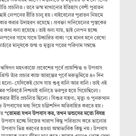
 বছরে একবারই আসে। মণ্ডলিতে ভস্মবুধবার ভস্ম লেপনের
ের রীতি প্রচলিত। তবে ভস্ম মাখানোর ইতিহাস বেশী পুরাতন
 ছাই লেপনের রীতি চালু হয়। বাইবেলের পুরাতন নিয়মে
বীকার করার উদাহরণ রয়েছে। প্রবক্তা দানিয়েলের পুস্তকের
র কথা বলা হয়েছে। তাই বলা যায়, ছাই লেপন হচ্ছে
ছাই লেপনের সাথে সাথে উচ্চারিত বাক্য “হে মানব মনে রেখো
ত্যরে মানুষকে জন্ম ও মৃত্যুর পরের পরিণাম সম্বন্ধে
ণি-ঋষিগণ মহৎকাজে প্রবেশের পূর্বে প্রায়শ্চিত্ত ও উপবাস
রিস্ট তাঁর প্রচার কাজ আরম্ভের পূর্বে মরুভূমিতে ৪০ দিন
া হলো- যেদিকেই চোখ যায় শুধু বালি আর বালি। তাই এই
ের পরিবর্তে নিশ্চয়ই বালিতে ভরপুর হয়ে গিয়েছিলো।
র রীতি প্রচলিত ছিলো। যিশুর যন্ত্রণা, মৃত্যু ও পুনরুত্থান
তদেরও উপবাসের মধ্য দিয়ে চল্লিশদিন অতিবাহিত করতে হয়।
নয়
“তোমরা যখন উপবাস কর, তখন ভন্ডদের মতো বিষন্ন
উপবাস হচ্ছে নিজের খারাপ কিছু পরিত্যাগ করে ভালোর
েষে উপবাস ভিন্ন ধরণের হওয়া অস্বাভাবিক কিছু নয়। উপবাস