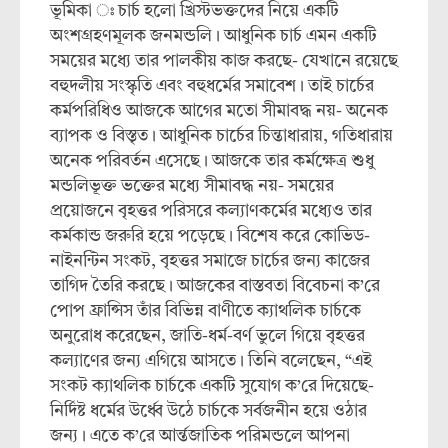
ভূমিকা ঃ চার্চ হলো খ্রিস্টভক্তদের নিয়ে একটি
অংশগ্রহণমূলক জনমন্ডলি। আধুনিক চার্চ এমন একটি
সময়ের মধ্যে তার পালকীয় কাজ করছে- যেখানে রয়েছে
বহুদলীয় সংস্কৃতি এবং বহুধর্মের সমাবেশ। তাই চার্চের
কর্মপরিধিও আজকে আগের মতো সীমাবদ্ধ নয়- অনেক
ব্যাপক ও বিস্তৃত। আধুনিক চার্চের চিন্তাধারায়, গতিধারায়
অনেক পরিবর্তন এসেছে। আজকে তার কর্মক্ষেত্র শুধু
মন্ডলিভূক্ত ভক্তের মধ্যে সীমাবদ্ধ নয়- সময়ের
প্রয়োজনে বৃহত্তর পরিসরে কল্যাণকর্মের মধ্যেও তার
কর্মকান্ড জরুরি হয়ে পড়েছে। বিশেষ করে কোভিড-
নাইনন্টিন সংকট, বৃহত্তর সমাজে চার্চের জন্য কাজের
তাগিদ তৈরি করছে। আজকের বাস্তবতা বিবেচনা ক’রে
পোপ ফ্রান্সিস তাঁর বিভিন্ন বাণীতে ক্যাথলিক চার্চকে
অনুরোধ করেছেন, জাতি-ধর্ম-বর্ণ ভুলে গিয়ে বৃহত্তর
কল্যাণের জন্য এগিয়ে আসতে। তিনি বলেছেন, “এই
সংকট ক্যাথলিক চার্চকে একটি সুযোগ ক’রে দিয়েছে-
নির্দিষ্ট ধর্মের উর্ধ্বে উঠে চার্চকে সর্বজনীন হয়ে ওঠার
জন্য। এতে ক’রে আর্ন্তজাতিক পরিমন্ডলে আপনা