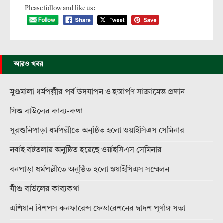
Please follow and like us:
আরও খবর
মুণ্ডমালা ধর্মপল্লীর পর্ব উদযাপন ও হস্তার্পণ সাক্রামেন্ত প্রদান
যিশু বাউলের কাব্য-কথা
সুরশুনিপাড়া ধর্মপল্লীতে অনুষ্ঠিত হলো ওয়াইসিএস সেমিনার
নবাই বটতলায় অনুষ্ঠিত হয়েছে ওয়াইসিএস সেমিনার
বনপাড়া ধর্মপল্লীতে অনুষ্ঠিত হলো ওয়াইসিএস সম্মেলন
যীশু বাউলের কাব্যকথা
এশিয়ান বিশপস কনফারেন্স ফেডারেশনের দ্বাদশ পূর্ণাঙ্গ সভা