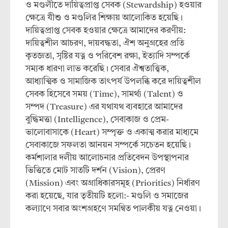
ও মণ্ডলীতে দায়িত্বপ্রাপ্ত সেবক (Stewardship) হওয়ার
ক্ষেত্রে যীশু ও মণ্ডলির শিক্ষায় আলোকিত হয়েছি।
দায়িত্বপ্রাপ্ত সেবক হওয়ার ক্ষেত্রে আমাদের করণীয়:
দায়িত্বশীল আচরণ, দায়বদ্ধতা, ঐশ অনুগ্রহের প্রতি
কৃতজ্ঞতা, সৃষ্টির যত্ন ও পরিবেশ রক্ষা, ইত্যাদি সম্পর্কে
সম্যক ধারণা লাভ করেছি। সেবার ঐশ্বতাত্ত্বিক,
আধ্যাত্মিক ও সামাজিক তাৎপর্য উপলব্ধি করে দায়িত্বশীল
সেবক হিসেবে সময় (Time), সামর্থ্য (Talent) ও
সম্পদ (Treasure) এর যথাযথ ব্যবহারে আমাদের
বুদ্ধিমত্তা (Intelligence), সেবাকাজ ও প্রেম-
ভালোবাসাকে (Heart) সম্পৃক্ত ও একাত্ম করার মাধ্যমে
সেবাকাজে সফলতা আনয়ন সম্পর্কে সচেতন হয়েছি।
কর্মশালার দলীয় আলোচনার প্রতিবেদন উপস্থাপনার
ভিত্তিতে মোট সাতটি দর্শন (Vision), প্রেরণ
(Mission) এবং অগ্রাধিকারসমূহ (Priorities) নির্ধারণ
করা হয়েছে, যার তৃতীয়টি হলো:- মণ্ডলি ও সমাজের
কল্যাণে সবার অংশগ্রহণে সমন্বিত পালকীয় যত্ন নেওয়া।