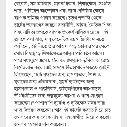
রেনেসাঁ, সম অধিকার, মানবাধিকার, শিক্ষাক্ষেত্র, সংগীত
শাস্ত্র, পরিবেশ আন্দোলন এবং ন্যায় প্রতিষ্ঠার ক্ষেত্রে
ব্যাপক ভুমিকা পালন করেছে। চতুর্থ শতাব্দি থেকে
চার্চের উদ্যোগের কারণে রাজনীতি, আইন, নৈতিক শিক্ষা
এবং সাহিত্য জগতে ব্যাপক উৎকর্ষ সাধিত হয়েছে। এই
প্রসঙ্গে বলা যায়, সাধু বেনেডিক্ট ৫৪০ খ্রিস্টাব্দে মন্তে
কাসিনো, ইটালিতে তাঁর আশ্রম গড়ে তোলার পর থেকে
গোটা বিশ্বজুড়ে শিক্ষাক্ষেত্রে আমূল পরিবর্তন আসে।
পরে মধ্যযুগে এসে চার্চের কল্যাণমূলক ভুমিকা আরোও
বিস্তৃতিলাভ করে। এই প্রসঙ্গে ইতিহাসবিদ গডফ্রে ব্লেইনী
লিখেছেন, “চার্চ বৃদ্ধদের জন্য হাসপাতাল, শিশু ও
যুবাদের জন্য এতিমখানা, মুমূর্ষ ব্যক্তিদের জন্য
হাসপাতাল ও পান্থনিবাস, কুষ্ঠরোগীদের আশ্রয়স্থল,
তীর্থযাত্রীদের জন্য স্বল্পমূল্যে আশ্রয় ও খাদ্য-সংস্থান
করেছেন।” পাশাপাশি দুর্যোগ ও দুর্ভিক্ষের সময় তারা
খাদ্য বিতরণ করতেন। আর এই কাজটি করতে গিয়ে চার্চ
জনগণের কাছ থেকে সাহায্য সহযোগীতা নিয়ে থাকতো।
জনগণ স্বেচ্ছায় দান করতেন।