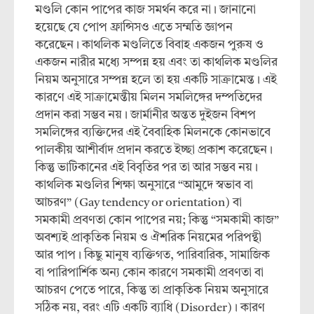
মণ্ডলি কোন পাপের কাজ সমর্থন করে না। জানানো
হয়েছে যে পোপ ফ্রান্সিসও এতে সম্মতি জ্ঞাপন
করেছেন। কাথলিক মণ্ডলিতে বিবাহ একজন পুরুষ ও
একজন নারীর মধ্যে সম্পন্ন হয় এবং তা কাথলিক মণ্ডলির
নিয়ম অনুসারে সম্পন্ন হলে তা হয় একটি সাক্রামেন্ত। এই
কারণে এই সাক্রামেন্তীয় মিলন সমলিঙ্গের দম্পতিদের
প্রদান করা সম্ভব নয়। জার্মানীর অন্তত দুইজন বিশপ
সমলিঙ্গের ব্যক্তিদের এই বৈবাহিক মিলনকে কোনভাবে
পালকীয় আশীর্বাদ প্রদান করতে ইচ্ছা প্রকাশ করেছেন।
কিন্তু ভাটিকানের এই বিবৃতির পর তা আর সম্ভব নয়।
কাথলিক মণ্ডলির শিক্ষা অনুসারে “আমুদে স্বভাব বা
আচরণ” (Gay tendency or orientation) বা
সমকামী প্রবণতা কোন পাপের নয়; কিন্তু “সমকামী কাজ”
অবশ্যই প্রাকৃতিক নিয়ম ও ঐশরিক নিয়মের পরিপন্থী
আর পাপ। কিছু মানুষ ব্যক্তিগত, পারিবারিক, সামাজিক
বা পারিপার্শিক অন্য কোন কারণে সমকামী প্রবণতা বা
আচরণ পেতে পারে, কিন্তু তা প্রাকৃতিক নিয়ম অনুসারে
সঠিক নয়, বরং এটি একটি ব্যাধি (Disorder)। কারণ