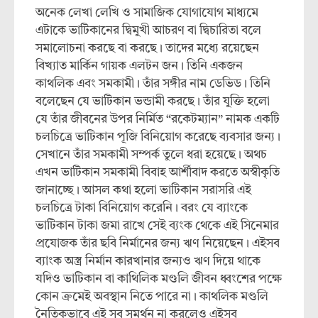
অনেক লেখা লেখি ও সামাজিক যোগাযোগ মাধ্যমে
এটাকে ভাটিকানের দ্বিমুখী আচরণ বা দ্বিচারিতা বলে
সমালোচনা করছে বা করছে। তাদের মধ্যে রয়েছেন
বিখ্যাত মার্কিন গায়ক এলটন জন। তিনি একজন
কাথলিক এবং সমকামী। তাঁর সঙ্গীর নাম ডেভিড। তিনি
বলেছেন যে ভাটিকান ভন্ডামী করছে। তাঁর যুক্তি হলো
যে তাঁর জীবনের উপর নির্মিত “রকেটম্যান” নামক একটি
চলচিত্রে ভাটিকান পূজি বিনিয়োগ করেছে ব্যবসার জন্য।
সেখানে তাঁর সমকামী সম্পর্ক তুলে ধরা হয়েছে। অথচ
এখন ভাটিকান সমকামী বিবাহ আর্শীবাদ করতে অস্বীকৃতি
জানাচ্ছে। আসল কথা হলো ভাটিকান সরাসরি এই
চলচিত্রে টাকা বিনিয়োগ করেনি। বরং যে ব্যাংকে
ভাটিকান টাকা জমা রাখে সেই ব্যংক থেকে এই সিনেমার
প্রযোজক তাঁর ছবি নির্মানের জন্য ঋণ নিয়েছেন। এইসব
ব্যাংক অস্ত্র নির্মান কারখানার জন্যও ঋণ দিয়ে থাকে
যদিও ভাটিকান বা কাথিলিক মণ্ডলি জীবন ধ্বংশের পক্ষে
কোন ক্রমেই অবস্থান নিতে পারে না। কাথলিক মণ্ডলি
নৈতিকভাবে এই সব সমর্থন না করলেও এইসব