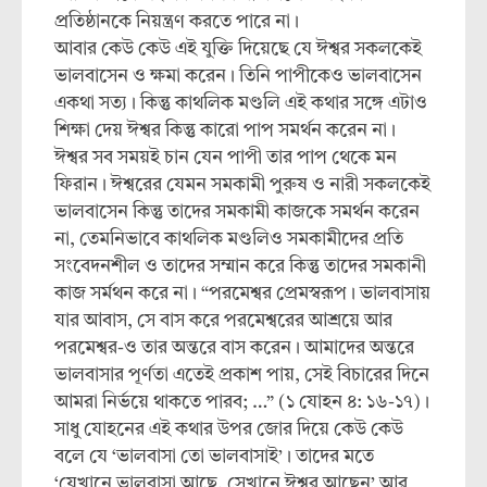
প্রতিষ্ঠানকে নিয়ন্ত্রণ করতে পারে না।
আবার কেউ কেউ এই যুক্তি দিয়েছে যে ঈশ্বর সকলকেই
ভালবাসেন ও ক্ষমা করেন। তিনি পাপীকেও ভালবাসেন
একথা সত্য। কিন্তু কাথলিক মণ্ডলি এই কথার সঙ্গে এটাও
শিক্ষা দেয় ঈশ্বর কিন্তু কারো পাপ সমর্থন করেন না।
ঈশ্বর সব সময়ই চান যেন পাপী তার পাপ থেকে মন
ফিরান। ঈশ্বরের যেমন সমকামী পুরুষ ও নারী সকলকেই
ভালবাসেন কিন্তু তাদের সমকামী কাজকে সমর্থন করেন
না, তেমনিভাবে কাথলিক মণ্ডলিও সমকামীদের প্রতি
সংবেদনশীল ও তাদের সম্মান করে কিন্তু তাদের সমকানী
কাজ সর্মথন করে না। “পরমেশ্বর প্রেমস্বরূপ। ভালবাসায়
যার আবাস, সে বাস করে পরমেশ্বরের আশ্রয়ে আর
পরমেশ্বর-ও তার অন্তরে বাস করেন। আমাদের অন্তরে
ভালবাসার পূর্ণতা এতেই প্রকাশ পায়, সেই বিচারের দিনে
আমরা নির্ভয়ে থাকতে পারব; …” (১ যোহন ৪: ১৬-১৭)।
সাধু যোহনের এই কথার উপর জোর দিয়ে কেউ কেউ
বলে যে ‘ভালবাসা তো ভালবাসাই’। তাদের মতে
‘যেখানে ভালবাসা আছে, সেখানে ঈশ্বর আছেন’ আর