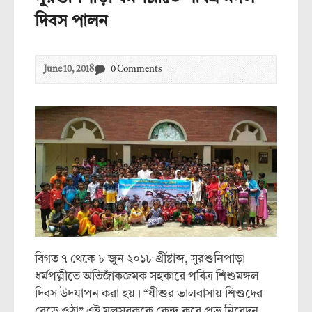
দিবস পালন
June 10, 2018
0 Comments
বিগত ৭ থেকে ৮ জুন ২০১৮ খ্রীষ্টাব্দ, সুরশুনিপাড়া
ধর্মপল্লীতে অতিজাঁকজমক সহকারে পবিত্র শিশুমঙ্গল
দিবস উদযাপন করা হয়। “যীশুর ভালবাসায় শিশুদের
বেড়ে ওঠা” এই মূলসুরককে কেন্দ্র করে প্রভু নিবেদন