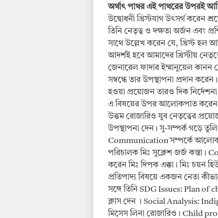
অর্থাৎ
পাথর
এই
পাথরের
উপরই
আ
উদ্বোধনী খ্রিস্টযাগ উৎসর্গ করেন শ্র
তিনি নেতৃত্ব ও দক্ষতা অর্জন এবং প
সাথে উল্লেখ করেন যে, খ্রিস্ট হল আ
আদর্শই হবে আমাদের খ্রিস্টীয় নেতৃত
জেনারেল ফাদার ইম্মানুয়েল কানন রোজ
সম্বন্ধে তার উপস্থাপনা প্রদান করে
হওয়া প্রয়োজন তারও দিক নির্দেশনা 
এ বিষয়ের উপর আলোকপাত করেন মিঃ
উত্তম রোজারিও যুব নেতৃত্বের প্র
উপস্থাপনা দেন। সু-সম্পর্ক গড়ে তু
Communication সম্পর্কে আলোকপ
পরিচালক মিঃ সুক্লেশ জর্জ কস্ত
করেন মিঃ দিপক এক্কা। মিঃ চয়ন হিউ
প্রতিপাদ্য বিষয়ে একজন নেতা কীভাব
সঙ্গে তিনি SDG Issues: Plan of 
ক্লাস দেন । Social Analysis:
মিসেস লিনা রোজারিও। Child pro