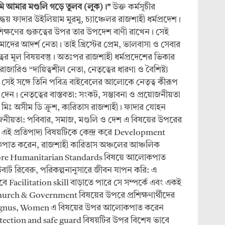
মি
আমার
মণ্ডলি
গড়ে
তুলব (
লুক)
।”
উক্ত কর্মসূচীর
দ্ধেয় ফাদার উইলিয়াম মুরমু, চ্যাঞ্চেলর রাজশাহী ধর্মপ্রদেশ।
্রশিক্ষণের গুরুত্বের উপর তার উপদেশ বাণী রাখেন। সেই
মাদের আদর্শ নেতা। তাই খ্রিস্টের প্রেম, ভালবাসা ও সেবার
্বের মূল বিষয়বস্তু। অতঃপর রাজশাহী ধর্মপ্রদেশের ভিকার
ারিও “দায়িত্বশীল নেতা, নেতৃত্বের ধারণা ও বৈশিষ্ট্য
ন। সেই সঙ্গে তিনি পবিত্র বাইবেলের আলোকে নেতৃত্ব কীরূপ
দেন। নেতৃত্বের বাস্তবতা: সংকট, সম্ভাবনা ও প্রয়োজনীয়তা
 অসীম ডি ক্রুশ, কারিতাস রাজশাহী। ফাদার যোহন
য়োজনীয়তা: পবিবার, সমাজ, মণ্ডলি ও দেশ এ বিষয়ের উপরের
লি এই প্রতিপাদ্য বিষয়টিকে কেন্দ্র করে Development
াত করেন, রাজশাহী কারিতাস অঞ্চলের আঞ্চলিক
া। Core Humanitarian Standards বিষয়ে আলোকপাত
বার্ট রিবেরু, পরিকল্পনানুসারে জীবন যাপন করি: এ
ে Facilitation skill বাড়াতে পারে সে সম্পর্কে এবং একই
church & Government বিষয়ের উপরে প্রশিক্ষণার্থীদের
 Indignus, Women এ বিষয়ের উপর আলোকপাত করেন
tection and safe guard বিষয়টির উপর বিশেষ ভাবে