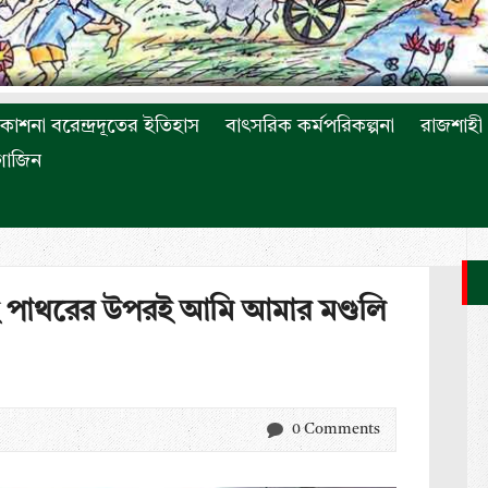
রকাশনা বরেন্দ্রদূতের ইতিহাস
বাৎসরিক কর্মপরিকল্পনা
রাজশাহী 
াগাজিন
ই পাথরের উপরই আমি আমার মণ্ডলি
0 Comments