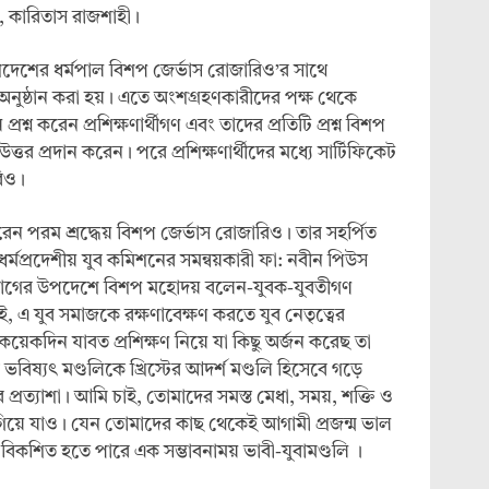
, কারিতাস রাজশাহী।
প্রদেশের ধর্মপাল বিশপ জের্ভাস রোজারিও’র সাথে
নুষ্ঠান করা হয়। এতে অংশগ্রহণকারীদের পক্ষ থেকে
শ্ন করেন প্রশিক্ষণার্থীগণ এবং তাদের প্রতিটি প্রশ্ন বিশপ
তর প্রদান করেন। পরে প্রশিক্ষণার্থীদের মধ্যে সার্টিফিকেট
িও।
রেন পরম শ্রদ্ধেয় বিশপ জের্ভাস রোজারিও। তার সহর্পিত
 ধর্মপ্রদেশীয় যুব কমিশনের সমন্বয়কারী ফা: নবীন পিউস
িস্টযাগের উপদেশে বিশপ মহোদয় বলেন-যুবক-যুবতীগণ
ই, এ যুব সমাজকে রক্ষণাবেক্ষণ করতে যুব নেতৃত্বের
েকদিন যাবত প্রশিক্ষণ নিয়ে যা কিছু অর্জন করেছ তা
বিষ্যৎ মণ্ডলিকে খ্রিস্টের আদর্শ মণ্ডলি হিসেবে গড়ে
্রত্যাশা। আমি চাই, তোমাদের সমস্ত মেধা, সময়, শক্তি ও
এগিয়ে যাও। যেন তোমাদের কাছ থেকেই আগামী প্রজন্ম ভাল
বিকশিত হতে পারে এক সম্ভাবনাময় ভাবী-যুবামণ্ডলি ।