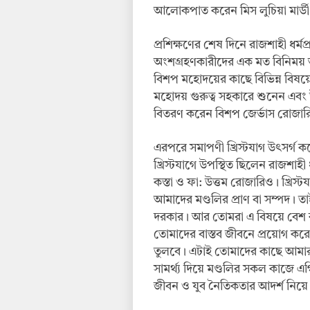
আলোকপাত করেন মিস লুচিয়া মার্ডী
প্রশিক্ষণের শেষ দিনে রাজশাহী ধর্ম
অংশগ্রহণকারীদের এক মত বিনিময় অ
বিশপ মহোদয়ের কাছে বিভিন্ন বিষয়ে প্র
মহোদয় গুরুত্ব সহকারে শুনেন এবং উত্
বিতরণ করেন বিশপ জের্ভাস রোজার
এরপরে সমাপণী খ্রিস্টযাগ উৎসর্গ ক
খ্রিস্টযাগে উপস্থিত ছিলেন রাজশাহী
কস্তা ও ফা: উত্তম রোজারিও। খ্র
আমাদের মণ্ডলির প্রাণ বা সম্পদ। তা
দরকার। আর তোমরা এ বিষয়ে বেশ কয়
তোমাদের বাস্তব জীবনে প্রয়োগ করে ভ
তুলবে। এটাই তোমাদের কাছে আমার প
সামর্থ্য দিয়ে মণ্ডলির সকল কাজে 
জীবন ও যুব নৈতিকতার আদর্শ নিয়ে 