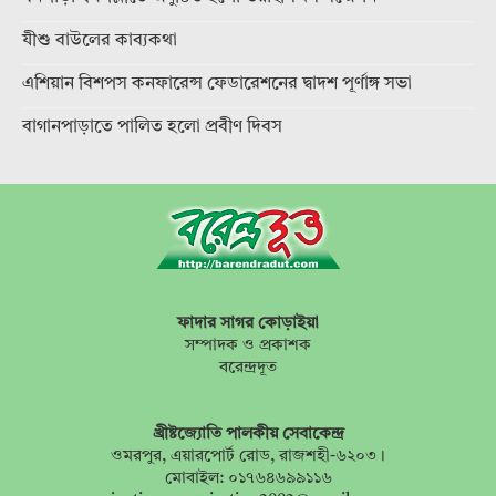
যীশু বাউলের কাব্যকথা
এশিয়ান বিশপস কনফারেন্স ফেডারেশনের দ্বাদশ পূর্ণাঙ্গ সভা
বাগানপাড়াতে পালিত হলো প্রবীণ দিবস
ফাদার সাগর কোড়াইয়া
সম্পাদক ও প্রকাশক
বরেন্দ্রদূত
খ্রীষ্টজ্যোতি পালকীয় সেবাকেন্দ্র
ওমরপুর, এয়ারপোর্ট রোড, রাজশহী-৬২০৩।
মোবাইল: ০১৭৬৪৬৯৯১১৬