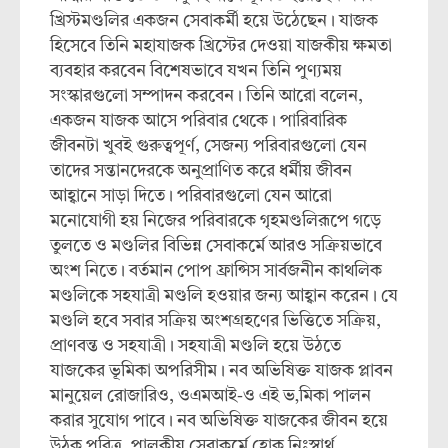
খ্রিস্টমণ্ডলির একজন সেবাকর্মী হয়ে উঠেছেন। যাজক
হিসেবে তিনি মহাযাজক খ্রিস্টের দেওয়া যাজকীয় ক্ষমতা
ব্যবহার করবেন বিশেষভাবে যখন তিনি পুণ্যময়
সংস্কারগুলো সম্পাদন করবেন। তিনি আরো বলেন,
একজন যাজক আসে পরিবার থেকে। পারিবারিক
জীবনটা খুবই গুরুত্বপূর্ণ, সেজন্য পরিবারগুলো যেন
তাদের সন্তানদেরকে অনুপ্রাণিত করে ধর্মীয় জীবন
আহ্বানে সাড়া দিতে। পরিবারগুলো যেন আরো
মনোযোগী হয় নিজের পরিবারকে গৃহমণ্ডলিরূপে গড়ে
তুলতে ও মণ্ডলির বিভিন্ন সেবাকর্মে আরও সক্রিয়ভাবে
অংশ নিতে। বর্তমান পোপ ফ্রান্সিস সার্বজনীন কাথলিক
মণ্ডলিকে সহযাত্রী মণ্ডলি হওয়ার জন্য আহ্বান করেন। যে
মণ্ডলি হবে সবার সক্রিয় অংশগ্রহণের ভিত্তিতে সক্রিয়,
প্রাণবন্ত ও সহযাত্রী। সহযাত্রী মণ্ডলি হয়ে উঠতে
যাজকের ভূমিকা অপরিসীম। নব অভিষিক্ত যাজক প্লাবন
মানুয়েল রোজারিও, ওএমআই-ও এই ভ‚মিকা পালন
করার সুযোগ পাবে। নব অভিষিক্ত যাজকের জীবন হয়ে
উঠুক পবিত্র, পালকীয় সেবাকর্মে হোক নিঃস্বার্থ,