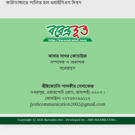
কাটাডাঙ্গাতে পালিত হল ওয়াইসিএস দিবস
ফাদার সাগর কোড়াইয়া
সম্পাদক ও প্রকাশক
বরেন্দ্রদূত
খ্রীষ্টজ্যোতি পালকীয় সেবাকেন্দ্র
ওমরপুর, এয়ারপোর্ট রোড, রাজশহী-৬২০৩।
মোবাইল: ০১৭৬৪৬৯৯১১৬
jyoticommunication2002@gmail.com
Copyright © 2026 Barendra Dut . Developed by
.::SHUMANBD.COM::.