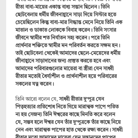
রীতা বাবা-মায়ের একান্ত বাধ্য সন্তান ছিলেন। তিনি
ছোটবেলায় ধর্মীয় জীবনাহ্বানে সাড়া দিয়ে সিস্টার হতে
চেয়েছিলেন কিন্তু বাবা-মার সিদ্ধান্ত মেনে নিয়ে তিনি এক
মাতাল ও ডাকাত লোককে বিবাহ করেন। তিনি সংসার
জীবনে স্বামীর শত নির্যাতন সহ্য করেন। পরে তিনি
প্রার্থনার শক্তিতে স্বামীর মন পরিবর্তন করতে সক্ষম হন।
তাই ছোটবেলা থেকেই আমাদের ছেলে-মেয়েদের ধর্মীয়
জীনাহ্বানে সাড়াদানের জন্য প্রস্তুত করতে হবে এবং
আমাদের পরিবারগুলোর মায়েরা বা স্ত্রীরা যেন সাধ্বী
রীতার মতোই ধৈর্য্যশীল ও প্রার্থনাশীল হয়ে পরিবারের
সকলের যত্ন করেন।
তিনি আরো বলেন যে,
সাধ্বী রীতার দু’পুত্র যেন
পিতৃহত্যার প্রতিশোধ নিতে গিয়ে মারাত্মক পাপে পতিত
না হয় সেজন্য তিনি ঈশ্বরের কাছে মিনতি করে বলেন
যে, সম্ভব হলে ঈশ্বর যেন তাঁর দু’পুত্রকে তাঁর কাছে নিয়ে
নেন এবং মারাত্মক পাপের হাত থেকে রক্ষা করেন। সাধ্বী
রীতার মতো আমাদের মায়েরা যেন সন্তানদের পাপের