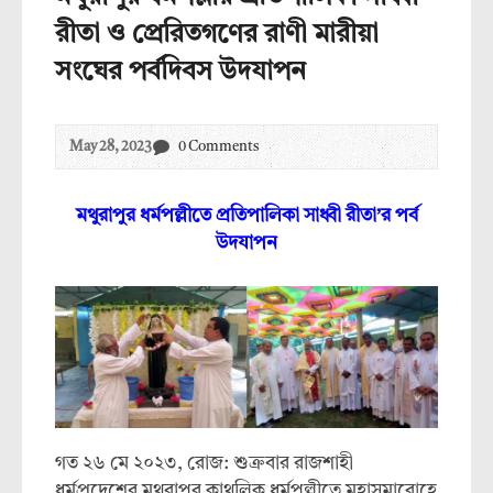
রীতা ও প্রেরিতগণের রাণী মারীয়া
সংঘের পর্বদিবস উদযাপন
May 28, 2023
0 Comments
মথুরাপুর ধর্মপল্লীতে প্রতিপালিকা সাধ্বী রীতা’র পর্ব
উদযাপন
গত ২৬ মে ২০২৩, রোজ: শুক্রবার রাজশাহী
ধর্মপ্রদেশের মথুরাপুর কাথলিক ধর্মপল্লীতে মহাসমারোহে