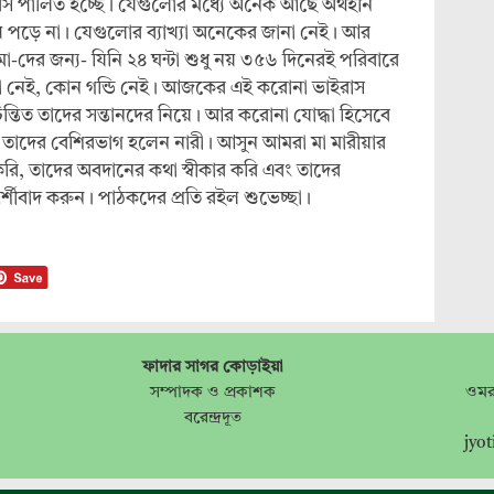
িবস পালিত হচ্ছে। যেগুলোর মধ্যে অনেক আছে অর্থহীন
 পড়ে না। যেগুলোর ব্যাখ্যা অনেকের জানা নেই। আর
মা-দের জন্য- যিনি ২৪ ঘন্টা শুধু নয় ৩৫৬ দিনেরই পরিবারে
মা নেই, কোন গন্ডি নেই। আজকের এই করোনা ভাইরাস
্তিত তাদের সন্তানদের নিয়ে। আর করোনা যোদ্ধা হিসেবে
েন- তাদের বেশিরভাগ হলেন নারী। আসুন আমরা মা মারীয়ার
থনা করি, তাদের অবদানের কথা স্বীকার করি এবং তাদের
্শীবাদ করুন। পাঠকদের প্রতি রইল শুভেচ্ছা।
ফাদার সাগর কোড়াইয়া
সম্পাদক ও প্রকাশক
ওমর
বরেন্দ্রদূত
jyo