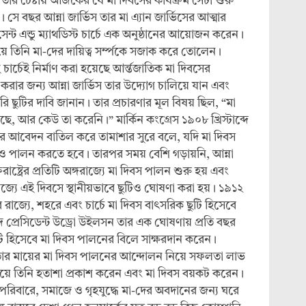
তার চেষ্টায় আজকের যে মা দিবসের কার্যক্রম সেটা শুরু
ব্দে। সে বছর আন্না জার্ভিস তার মা এ্যান জার্ভিসের আত্মার
সেন্ট এন্ডু ম্যাথডিস্ট চার্চে এক অনুষ্ঠানের আয়োজন করেন।
 তিনি মা-দের দায়িত্ব সর্ম্পকে সজাক করে তোলেন।
চার্চেই নির্মাণ করা হয়েছে আর্ন্তজাতিক মা দিবসের
ষ করার জন্য আন্না জার্ভিস তার উদ্যোগ চালিয়ে যান এবং
রি ছুটির দাবি জানান। তার প্রচারণার মূল বিষয় ছিল, “মা
ছে, আর কেউ তা করেনি।” মার্কিন কংগ্রেস ১৯০৮ খ্রিস্টাব্দে
ির আবেদন বাতিল করে তামাশার সুরে বলে, যদি মা দিবস
ও পালন করতে হবে। তারপর সময় বেশি গড়ায়নি, আন্না
ুক্তরাষ্ট্রের প্রতিটি অঙ্গরাজ্যে মা দিবস পালন শুরু হয় এবং
াজ্যে এই দিবসে স্থানীয়ভাবে ছুটিও ঘোষণা করা হয়। ১৯১২
সব রাজ্যে, শহরে এবং চার্চে মা দিবস বাৎসরিক ছুটি হিসেবে
্দে প্রেসিডেন্ট উড্রো উইলসন তার এক ঘোষণায় প্রতি বছর
ুটি হিসেবে মা দিবস পালনের বিলে সাক্ষরদান করেন।
ভিস তার মায়ের মা দিবস পালনের আন্দোলন নিয়ে সফলতা লাভ
য়ে তিনি হতাশা প্রকাশ করেন এবং মা দিবস বয়কট করেন।
পরিবারে, সমাজে ও গৃহযুদ্ধে মা-দের অবদানের জন্য ঘরে