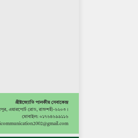
খ্রীষ্টজ্যোতি পালকীয় সেবাকেন্দ্র
পুর, এয়ারপোর্ট রোড, রাজশহী-৬২০৩।
মোবাইল: ০১৭৬৪৬৯৯১১৬
ticommunication2002@gmail.com