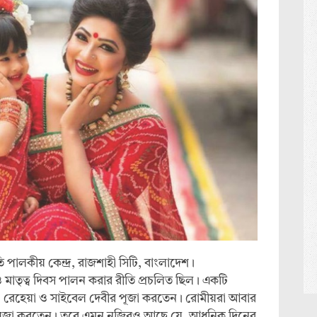
ি পালকীয় কেন্দ্র, রাজশাহী সিটি, বাংলাদেশ।
 ও মাতৃত্ব দিবস পালন করার রীতি প্রচলিত ছিল। একটি
তা রেহেয়া ও সাইবেল দেবীর পূজা করতেন। রোমীয়রা আবার
 পূজা করতেন। তবে এমন নজিরও আছে যে, আধুনিক দিনের