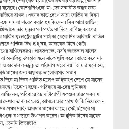
তু বাস্তবে দেখা গেল হলমার্কের মত বড় বড় কিছু কোম্পানি
লে বসেছে। কোম্পানিগুলো মা-দের সম্মানীত করার জন্য
াজিয়ে রাখল। এইসব কান্ড দেখে আন্না জার্ভিস মা দিবস
ুদ্ধে মামলা দায়ের করার হুমকি দেন। মিস আন্না জার্ভিস
াব্দে তার মৃত্যুর পূর্ব পর্যন্ত মা দিবস বাণিজ্যকরণের
ার্কিন যুক্তাষ্ট্রের ছুটির পঞ্জিকা থেকে দিন তারিখটা বাতিল
বাস্তবে পশ্চিমা বিশ্ব শুধু নয়, আজকের দিনে গোটা
ধরণের বাণিজ্যকরণ। পারতপক্ষে, সবাই আজকাল বাজার
লেট বা অন্যকিছু উপহার এনে মাকে খুশি করে। তাতে করে মা-
োবাসা ও অবদান কতটুকু তা পরিমাপ সম্ভব নয়। আমার মনে হয়,
র্ড মায়ের জন্য অফুরন্ত ভালোবাসার প্রমাণ।
া মত দিনে মা দিবস পালিত হলেও অধিকাংশ দেশে মে মাসের
 আসছে। উদ্দেশ্য হলো- পরিবারে মা-দের ভূমিকার
ব্যক্তি নন, পরিবারে ২৪ ঘন্টাব্যাপী একজন দ্বাররক্ষক। মা
না দেখার ভান করলেও, আসলে তার চোখ ফাঁকি দিয়ে কোন
দের প্রথম দাবি/ আবদার মায়ের কাছে। সেই হিসেবে মা
াবিগুলো যথাস্থানে উত্থাপন করেন। আধুনিক দিনের মায়েরা
ন, তেমনি ভিতরটাও।