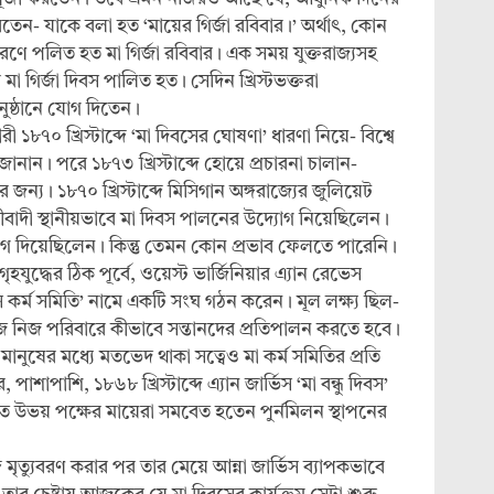
রতেন- যাকে বলা হত ‘মায়ের গির্জা রবিবার।’ অর্থাৎ, কোন
স্মরণে পলিত হত মা গির্জা রবিবার। এক সময় যুক্তরাজ্যসহ
া গির্জা দিবস পালিত হত। সেদিন খ্রিস্টভক্তরা
অনুষ্ঠানে যোগ দিতেন।
১৮৭০ খ্রিস্টাব্দে ‘মা দিবসের ঘোষণা’ ধারণা নিয়ে- বিশ্বে
ন জানান। পরে ১৮৭৩ খ্রিস্টাব্দে হোয়ে প্রচারনা চালান-
জন্য। ১৮৭০ খ্রিস্টাব্দে মিসিগান অঙ্গরাজ্যের জুলিয়েট
ীবাদী স্থানীয়ভাবে মা দিবস পালনের উদ্যোগ নিয়েছিলেন।
দিয়েছিলেন। কিন্তু তেমন কোন প্রভাব ফেলতে পারেনি।
ে গৃহযুদ্ধের ঠিক পূর্বে, ওয়েস্ট ভার্জিনিয়ার এ্যান রেভেস
স কর্ম সমিতি’ নামে একটি সংঘ গঠন করেন। মূল লক্ষ্য ছিল-
নিজ নিজ পরিবারে কীভাবে সন্তানদের প্রতিপালন করতে হবে।
্ণের মানুষের মধ্যে মতভেদ থাকা সত্বেও মা কর্ম সমিতির প্রতি
পাশাপাশি, ১৮৬৮ খ্রিস্টাব্দে এ্যান জার্ভিস ‘মা বন্ধু দিবস’
রত উভয় পক্ষের মায়েরা সমবেত হতেন পুর্নমিলন স্থাপনের
্দে মৃত্যুবরণ করার পর তার মেয়ে আন্না জার্ভিস ব্যাপকভাবে