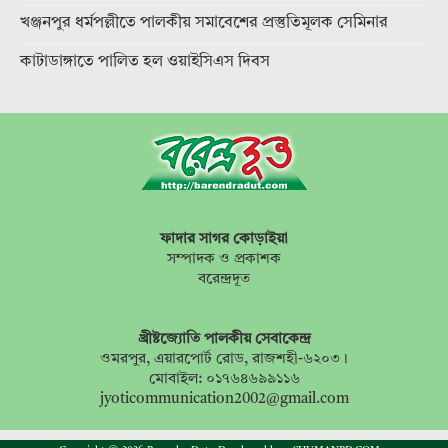
খঞ্জনপুর ধর্মপল্লীতে পালকীয় সমাবেশের প্রস্তুতিমূলক সেমিনার
কাটাডাঙ্গাতে পালিত হল ওয়াইসিএস দিবস
ফাদার সাগর কোড়াইয়া
সম্পাদক ও প্রকাশক
বরেন্দ্রদূত
খ্রীষ্টজ্যোতি পালকীয় সেবাকেন্দ্র
ওমরপুর, এয়ারপোর্ট রোড, রাজশহী-৬২০৩।
মোবাইল: ০১৭৬৪৬৯৯১১৬
jyoticommunication2002@gmail.com