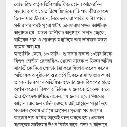
রোজারিও কর্তৃক তিনি অভিষিক্ত হোন। আগেরদিন
সন্ধ্যায় অর্থাৎ ১২ তারিখে খ্রিস্টজ্যোতি পালকীয় কেন্দ্রে
ডিকন মারান্ডীর জন্য নিবেদন করা পবিত্র ঘন্টা। পবিত্র
ঘন্টার পর পরই পুরো ধর্মীয় ভাবধারায় মঙ্গল-আর্শীবাদ
অনুষ্ঠিত হয়। মঙ্গল-আর্শীবাদ অনুষ্ঠানে প্রদীপ জ্বেলে,
বাইবেল পাঠ ও প্রার্থনার মধ্যদিয়ে তার ভবিষ্যত মঙ্গল
কামনা করা হয়।
স্বাস্থ্যবিধি মেনে, ১৩ তারিখ শুক্রবার সকাল ১০টার দিকে
বিশপ জের্ভাস রোজারিও- ৪৪জন যাজক ও ডিকন অনিল
মারান্ডীকে নিয়ে শোভাযাত্রা করে গির্জায় প্রবেশ করেন।
অভিষেক অনুষ্ঠানের শুরুতেই ডিকনের মা ও তার কাকা
তাকে যাজকপদে অভিষিক্ত হওয়ার জন্য বিশপের হাতে
অর্পণ করেন। বিশপ অভিষিক্ত যাজককে উদ্দেশ্য ক’রে
তাঁর উপদেশবাণীতে বলেন, “যাজকত্ব হলো ঈশ্বরের
আহ্বান। একজন ব্যক্তি স্বেচ্ছায় এই আহ্বানে সাড়া দিয়ে
মন্ডলির সেবায় এগিয়ে আসেন। সুতরাং সব ধরণের
কাজের দায় দায়িত্ব তাকেই বহন করতে হয়। একজন
যাজকের সদ্ইচ্ছার উপর নির্ভর করে- জনগণ কীভাবে