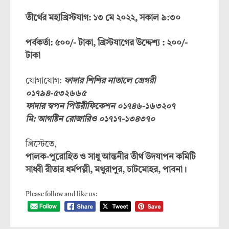
তীর্থের মহাখ্রিস্টযাগ: ১৩ মে ২০২২, সকাল ৯:৩০
পর্বকর্তা: ৫০০/- টাকা, খ্রিস্টযাগের উদ্দেশ্য : ২০০/-
টাকা
যোগাযোগ:
ফাদার শিশির নাতালে গ্রেগরী
০১৭৯৪-৫৩২৬৬৫
ফাদার স্বপন পিউরীফিকেশন ০১৭৪৬-১৬৩২০৭
মি: আগষ্টিন রোজারিও ০১৭১৭-১৩৪৩৭০
খ্রিস্টেতে,
পালক-পুরোহিত ও সাধু আন্তনীর তীর্থ উদযাপন কমিটি
সাধ্বী রীতার ধর্মপল্লী, মথুরাপুর, চাটমোহর, পাবনা।
Please follow and like us: