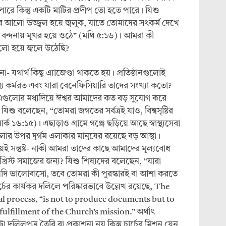
 পারে কিন্তু একটি মাটির প্রদীপ তো হতে পারে। যিশু
 আলো উজ্জ্বল হয়ে জ্বলুক, যাতে তোমাদের সৎকর্ম দেখে
র বন্দনায় মূখর হয়ে ওঠে” (মথি ৫:১৬)। আমরা কী
 আলো হয়ে জ্বলে উঠেছি?
 যথার্থ কিছু এ্যাজেণ্ডা থাকতে হয়। প্রতিষ্ঠানগুলোই
 মধ্যে কর্মরত এবং যারা বেনেফিসিয়ারি তাদের সংখ্যা কতো?
র। এগুলোর মধ্যদিয়ে ঈশ্বর আমাদের কত বড় সুযোগ করে
। যিশু বলেছেন, “তোমরা জগতের সর্বত্রই যাও, বিশ্বসৃষ্টির
ক ১৬:১৫)। এছাড়াও গ্রামে গঞ্জে ছড়িয়ে আছে স্বাস্থ্যসেবা
্ঠানগুলোর উপর দুর্গম এলাকার মানুষের রয়েছে বড় আস্থা।
য়েই সন্তুষ্ট- নাকী আমরা তাদের কাছে আমাদের মূল্যবোধ
্রিস্ট সমাজের জন্য? যিশু শিষ্যদের বলেছেন, “যারা
দি ভালোবাসো, তবে তোমরা কী পুরস্কারই বা আশা করতে
চের কার্যকর দলিলে পরিষ্কারভাবে উল্লেখ রয়েছে, The
l process, “is not to produce documents but to
ulfillment of the Church’s mission.” অর্থাৎ
দলিলপত্র তৈরি বা প্রকাশনা নয় কিন্তু চার্চের মিশন যেন