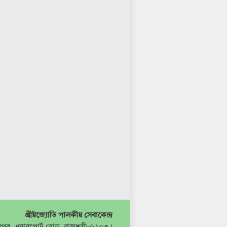
খ্রীষ্টজ্যোতি পালকীয় সেবাকেন্দ্র