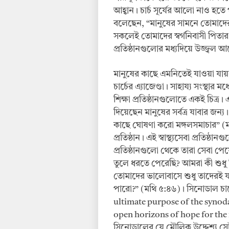
আহ্বান। চার্চ সূর্যের আলো নাও হতে
বলেছেন, “মানুষের সামনে তোমাদের
সকলেই তোমাদের স্বর্গনিবাসী পিতা
প্রতিষ্ঠানগুলোর মধ্যদিয়ে উজ্জ্বল
মানুষের কাছে এমনিতেই যাওয়া যায়না-
চার্চের এ্যাজেণ্ডা। সাহায্য সংস্থার
শিক্ষা প্রতিষ্ঠানগুলোতে একই চিত্
দিয়েছেন মানুষের সর্বত্র যাবার জন্য
কাছে ঘোষণা করো মঙ্গলসমাচার” (মার্
প্রতিষ্ঠান। এই স্বাস্থ্যসেবা প্রতিষ
প্রতিষ্ঠানগুলো থেকে তারা সেবা পে
তুলে ধরতে পেরেছি? আমরা কী শুধু খ
তোমাদের ভালোবাসে শুধু তাদেরই য
পারো?” (মথি ৫:৪৬)। সিনোডাল চার্
ultimate purpose of the synoda
open horizons of hope for the f
সিনোডালের যে মৌলিক উদ্দেশ্য সেটা 