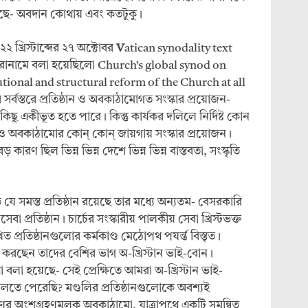
সেছে- অবদান কোথায় এবং কতটুকু।
২ খ্রিস্টাব্দের ২৭ অক্টোবর
V
atican synodality text
িরোনামে বলা হয়েছিলো Church’s global synod on
tutional and structural reform of the Church at all
চের সর্বস্তরে প্রতিষ্ঠান ও অবকাঠামোগত সংস্কার প্রয়োজন-
িছু একীভূত হতে পারে। কিন্তু কার্যকর দলিলে নির্দিষ্ট কোন
ান ও অবকাঠামোর কোন্ কোন্ জায়গায় সংস্কার প্রয়োজন।
ণ ছিল ভিন্ন ভিন্ন দেশে ভিন্ন ভিন্ন বাস্তবতা, সংস্কৃতি
 যে সমস্ত প্রতিষ্ঠান রয়েছে তার মধ্যে অন্যতম- বেসরকারি
স্থ্যসেবা প্রতিষ্ঠান। চার্চের সংস্কারীয় পালকীয় সেবা খ্রিস্টভক্ত
 প্রতিষ্ঠানগুলোর কর্মকাণ্ড মেঠোপথ পযর্ন্ত বিস্তৃত।
ভ করছেন তাদের বেশির ভাগ অ-খ্রিস্টান ভাই-বোন।
 বলা হয়েছে- সেই প্রেক্ষিতে আমরা অ-খ্রিস্টান ভাই-
লতে পেরেছি? মণ্ডলির প্রতিষ্ঠানগুলোকে অবশ্যই
ের অংশগ্রহণমূলক অবকাঠামো, যাত্রাপথে একটি সমন্বিত