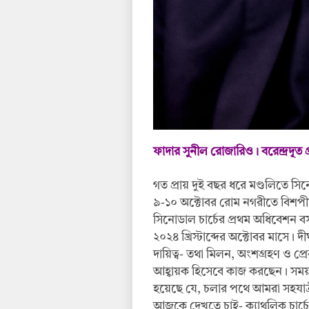
ফাদার সুনীল রোজারিও। বরেন্দ্রদূত 
গত প্রায় দুই বছর ধরে মণ্ডলিতে সি
৯-১০ অক্টোবর রোম নগরীতে বিশপীয় ধ
সিনোডাল চার্চের প্রথম অধিবেশন 
২০২৪ খ্রিস্টাব্দের অক্টোবর মাসে। দী
দায়িত্ব- তথা মিলন, অংশগ্রহণ ও প্র
আহ্বায়ক হিসেবে কাজ করছেন। সময় 
হয়েছে যে, চলার পথে আমরা সহযাত্র
আজকে দেখতে চাই- ক্যাথলিক চার্চের 