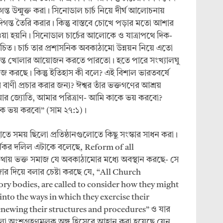
ন্ত উন্মুক্ত করা। সিনোডাল চার্চ নিয়ে দীর্ঘ আলোচনায়
ন্ত তৈরি করার। কিন্তু বাস্তবে চোখে পড়ার মতো আশার
ওয়া হয়নি। সিনোডাল চার্চের আলোকে ও যাত্রাপথে দিক-
িত। চার্চ তার প্রশাসনিক অবকাঠামো উন্নয়ন নিয়ে এতো
দিগন্ত খোলার আয়োজন করতে পারতো। হতে পারে সংখ্যালঘু
 করছে। কিন্তু ইতিহাস কী বলে? এই বিশাল ভারতবর্ষে
 বাণী প্রচার করার জন্য? ঈশ্বর তাঁর ভক্তগণের আশ্রয়
আমার জ্যোতি, আমার পরিত্রাণ- আমি কাকে ভয় করবো?
াকে ভয় করবো” (সাম ২৭:১)।
হাতে সময় ছিলো প্রতিষ্ঠানগুলোতে কিছু সংস্কার সাধন করা।
যকর দলিল এটাকে বলেছে, Reform of all
 কথায় ভক্ত সমাজ যে অবকাঠামোর মধ্যে অবস্থান করছে- সে
র দিয়ে বলার চেষ্টা করছে যে, “All Church
atory bodies, are called to consider how they might
 into the ways in which they exercise their
enewing their structures and procedures” ও যার
নগুলো অংশগ্রহণমূলক অঙ্গ হিসেবে আহ্বান করা হয়েছে যেন