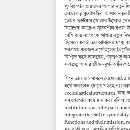
পূর্ণতা পায় তার জন্য আশার নতুন দিগ
একটা বড় সুযোগ ছিল আশার নতুন দিগ
তেমন ফ্রন্টিয়ার খোলার উদ্যোগ নে
নির্দেশনা আরোও সৃজনশীল হওয়া উচ
বেশি ব্যস্ত না থেকে আশার নতুন 
হিসেবে একটা ভয় আমাদের মধ্যে কাজ
সর্বপ্রথম কতজন এসেছিলেন খ্রিস্টের
নিশ্চিত করে বলেছেন, “সদাপ্রভু 
সদাপ্রভু আমার জীবন-দুর্গ- আমি ক
সিনোডাল চার্চ সামনে রেখে চার্চের 
হয়ে থাকলেও চোখে পড়ছে না। কার্
ecclesiastical structures. অন্য
সব জায়গায় সংস্কার সাধন। দলিল জো
institutions, as fully particip
integrate the call to synodality
functions and their mission, r
মূল বার্তা হলো, মণ্ডলির প্রতিষ্ঠা