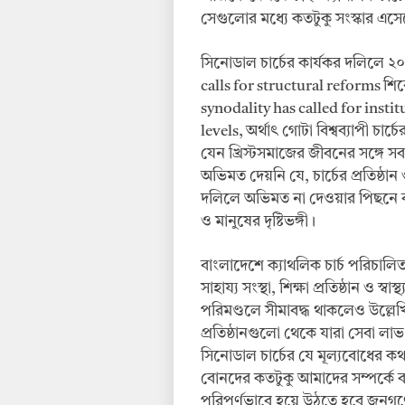
সেগুলোর মধ্যে কতটুকু সংস্কার এ
সিনোডাল চার্চের কার্যকর দলিলে ২০২
calls for structural reforms শ
synodality has called for insti
levels, অর্থাৎ গোটা বিশ্বব্যাপী চার্
যেন খ্রিস্টসমাজের জীবনের সঙ্গে সবক
অভিমত দেয়নি যে, চার্চের প্রতিষ্ঠ
দলিলে অভিমত না দেওয়ার পিছনে বড় কার
ও মানুষের দৃষ্টিভঙ্গী।
বাংলাদেশে ক্যাথলিক চার্চ পরিচালিত
সাহায্য সংস্থা, শিক্ষা প্রতিষ্ঠান ও স্বা
পরিমণ্ডলে সীমাবদ্ধ থাকলেও উল্লেখিত
প্রতিষ্ঠানগুলো থেকে যারা সেবা লা
সিনোডাল চার্চের যে মূল্যবোধের কথা
বোনদের কতটুকু আমাদের সম্পর্কে ব
পরিপূর্ণভাবে হয়ে উঠতে হবে জনগণ