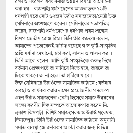
রক্ষা ও সংরক্ষণ এবং সমাজ উন্নয়ন বিষয়ে আলোচনা
করা হয় । রাজশাহী ধর্মপ্রদেশের আওতাভুক্ত ১৬টি
ধর্মপল্লী হতে মোট ৬২জন উরাঁও সমাজনেতা/নেত্রী উক্ত
সেমিনারে অংশগ্রহণ করেন। সেমিনারের সভাপতিত্ব
করেন, রাজশাহী ধর্মপ্রদেশের ধর্মপাল পরম শ্রদ্ধেয়
বিশপ জের্ভাস রোজারিও। তিনি তাঁর বক্তব্যে বলেন,
আমাদের প্রত্যেকেরই দায়িত্ব রয়েছে স্ব স্ব কৃষ্টি-সংস্কৃতির
প্রতি মর্যাদা দেখানো, চর্চা করা, লালন ও পালন করা।
তিনি আরো বলেন, আদি কৃষ্টি-সংস্কৃতিকে গুরুত্ব দিয়ে
বর্তমান প্রেক্ষাপটে তা মানিয়ে নিতে হবে, তাহলে তা
টিকে থাকবে তা না হলো তা হারিয়ে যাবে।
উক্ত সেমিনারে উরাওঁদের সামাজিক কাঠামো: বর্তমান
অবস্থা ও কার্যকর করার লক্ষ্যে প্রয়োজনীয় পদক্ষেপ
গ্রহণ উরাঁও সমাজনেতা/নেত্রী হিসেবে সমাজ উন্নয়নের
লক্ষ্যে করণীয় দিক সম্পর্কে আলোকপাত করেন মি.
লুকাশ কিসপট্টা, বিশিষ্ট সমাজসেবক ও উরাওঁ গবেষক,
দিনাজপুর। তিনি উরাঁওদের সামাজিক কাঠামো অনুযায়ী
সমাজ ব্যবস্থা জোরদারকণ ও চর্চা করার জন্য বিভিন্ন