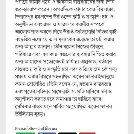
পর্যায়ে কমিটি গঠন ও কার্যক্রম বাস্তবায়নের জন্য তিনি
গুরুত্বারোপ করেন। অপরদিকে ফাদার কেরুবিম বাক্লা,
দিনাজপুর ধর্মপ্রদেশ উরাঁওদের কৃষ্টি ও সংস্কৃতি: চর্চা ও
অনুশীলন এবং রক্ষা ও সংরক্ষণে করণীয় সম্পর্কে
আলোকপাত করতে গিয়ে উরাওঁ জাতিগোষ্ঠী বিভিন্ন কৃষ্টি-
সংস্কৃতির মধ্যে যে ভাল মূল্যবোধ রয়েছে তা চর্চা করার
জন্য আহ্বান জানান। তিনি বলেন নিজের জীবনে,
পরিবারে এবং এলাকায় এগুলোর ব্যবহার নিশ্চিত করার
জন্য আমাদের প্রত্যেকেরই দায়িত্ব। এছাড়াও, বর্তমান
বাস্তবতায় কৃষ্টি ও সংস্কৃতি চর্চা এবং অভিযোজন কৌশল/
সমন্বয় করার বিষয়ে সহভাগিতা করেন ফাদার ইম্মানুয়ে
কানন রোজারিও। তিনি বলেন যে, বর্তমান বাস্তবতায়
এবং যুগের চাহিদার সাথে কৃষ্টি-সংস্কৃতি মানিয়ে চর্চা ও
অনুশীলন করতে হবে অন্যথায় তা হারিয়ে যাবে।
সেমিনার বাস্তবায়নে সার্বিক সহযোগিতা করেন ফাদার
উইলিয়াম মুরমু।
Please follow and like us: