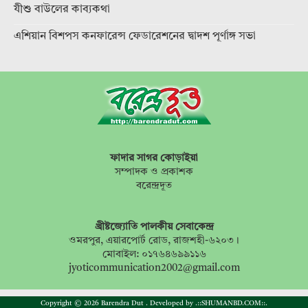
যীশু বাউলের কাব্যকথা
এশিয়ান বিশপস কনফারেন্স ফেডারেশনের দ্বাদশ পূর্ণাঙ্গ সভা
ফাদার সাগর কোড়াইয়া
সম্পাদক ও প্রকাশক
বরেন্দ্রদূত
খ্রীষ্টজ্যোতি পালকীয় সেবাকেন্দ্র
ওমরপুর, এয়ারপোর্ট রোড, রাজশহী-৬২০৩।
মোবাইল: ০১৭৬৪৬৯৯১১৬
jyoticommunication2002@gmail.com
Copyright © 2026 Barendra Dut . Developed by
.::SHUMANBD.COM::.