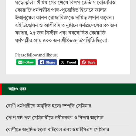
গড়ে তুলি। খ্রীষ্টযাগের শেষে বিশপ জের্ভাস রোজারিও
কোয়াজি ধর্মপল্লীর পাল-পুরোহিত হিসেবে ফাদার
ইম্মানুয়েল কানন রোজারিও’কে দায়িত্ব প্রদান করেন।
এই উদ্বোধন ও আশীর্বাদ অনুষ্ঠানে ধর্মপ্রদেশের ৪০ জন
ফাদার, ২৫ জন সিস্টার এবং নবঘোষিত কোয়াজি
ধর্মপল্লীর প্রায় ৫০০ জন খ্রীষ্টভক্ত উপস্থিতি ছিলো।
Please follow and like us:
আরও খবর
বোর্ণী ধর্মপল্লীতে অনুষ্ঠিত হলো দম্পতি সেমিনার
পোপ ষষ্ঠ পল সেমিনারীতে নবীনবরণ ও বিদায় অনুষ্ঠান
বোর্ণীতে অনুষ্ঠিত হলো বাইবেল এবং ওয়াইসিএস সেমিনার