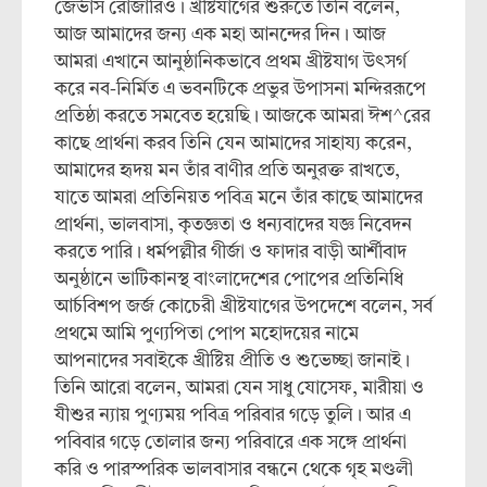
জের্ভাস রোজারিও। খ্রীষ্টযাগের শুরুতে তিনি বলেন,
আজ আমাদের জন্য এক মহা আনন্দের দিন। আজ
আমরা এখানে আনুষ্ঠানিকভাবে প্রথম খ্রীষ্টযাগ উৎসর্গ
করে নব-নির্মিত এ ভবনটিকে প্রভুর উপাসনা মন্দিররূপে
প্রতিষ্ঠা করতে সমবেত হয়েছি। আজকে আমরা ঈশ^রের
কাছে প্রার্থনা করব তিনি যেন আমাদের সাহায্য করেন,
আমাদের হৃদয় মন তাঁর বাণীর প্রতি অনুরক্ত রাখতে,
যাতে আমরা প্রতিনিয়ত পবিত্র মনে তাঁর কাছে আমাদের
প্রার্থনা, ভালবাসা, কৃতজ্ঞতা ও ধন্যবাদের যজ্ঞ নিবেদন
করতে পারি। ধর্মপল্লীর গীর্জা ও ফাদার বাড়ী আর্শীবাদ
অনুষ্ঠানে ভাটিকানস্থ বাংলাদেশের পোপের প্রতিনিধি
আর্চবিশপ জর্জ কোচেরী খ্রীষ্টযাগের উপদেশে বলেন, সর্ব
প্রথমে আমি পুণ্যপিতা পোপ মহোদয়ের নামে
আপনাদের সবাইকে খ্রীষ্টিয় প্রীতি ও শুভেচ্ছা জানাই।
তিনি আরো বলেন, আমরা যেন সাধু যোসেফ, মারীয়া ও
যীশুর ন্যায় পুণ্যময় পবিত্র পরিবার গড়ে তুলি। আর এ
পবিবার গড়ে তোলার জন্য পরিবারে এক সঙ্গে প্রার্থনা
করি ও পারস্পরিক ভালবাসার বন্ধনে থেকে গৃহ মণ্ডলী