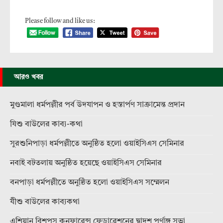
Please follow and like us:
আরও খবর
মুণ্ডমালা ধর্মপল্লীর পর্ব উদযাপন ও হস্তার্পণ সাক্রামেন্ত প্রদান
যিশু বাউলের কাব্য-কথা
সুরশুনিপাড়া ধর্মপল্লীতে অনুষ্ঠিত হলো ওয়াইসিএস সেমিনার
নবাই বটতলায় অনুষ্ঠিত হয়েছে ওয়াইসিএস সেমিনার
বনপাড়া ধর্মপল্লীতে অনুষ্ঠিত হলো ওয়াইসিএস সম্মেলন
যীশু বাউলের কাব্যকথা
এশিয়ান বিশপস কনফারেন্স ফেডারেশনের দ্বাদশ পূর্ণাঙ্গ সভা