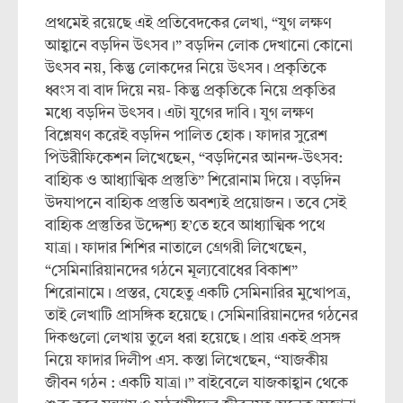
প্রথমেই রয়েছে এই প্রতিবেদকের লেখা, “যুগ লক্ষণ
আহ্বানে বড়দিন উৎসব।” বড়দিন লোক দেখানো কোনো
উৎসব নয়, কিন্তু লোকদের নিয়ে উৎসব। প্রকৃতিকে
ধ্বংস বা বাদ দিয়ে নয়- কিন্তু প্রকৃতিকে নিয়ে প্রকৃতির
মধ্যে বড়দিন উৎসব। এটা যুগের দাবি। যুগ লক্ষণ
বিশ্লেষণ করেই বড়দিন পালিত হোক। ফাদার সুরেশ
পিউরীফিকেশন লিখেছেন, “বড়দিনের আনন্দ-উৎসব:
বাহ্যিক ও আধ্যাত্মিক প্রস্তুতি” শিরোনাম দিয়ে। বড়দিন
উদযাপনে বাহ্যিক প্রস্তুতি অবশ্যই প্রয়োজন। তবে সেই
বাহ্যিক প্রস্তুতির উদ্দেশ্য হ’তে হবে আধ্যাত্মিক পথে
যাত্রা। ফাদার শিশির নাতালে গ্রেগরী লিখেছেন,
“সেমিনারিয়ানদের গঠনে মূল্যবোধের বিকাশ”
শিরোনামে। প্রস্তর, যেহেতু একটি সেমিনারির মুখোপত্র,
তাই লেখাটি প্রাসঙ্গিক হয়েছে। সেমিনারিয়ানদের গঠনের
দিকগুলো লেখায় তুলে ধরা হয়েছে। প্রায় একই প্রসঙ্গ
নিয়ে ফাদার দিলীপ এস. কস্তা লিখেছেন, “যাজকীয়
জীবন গঠন : একটি যাত্রা।” বাইবেলে যাজকাহ্বান থেকে