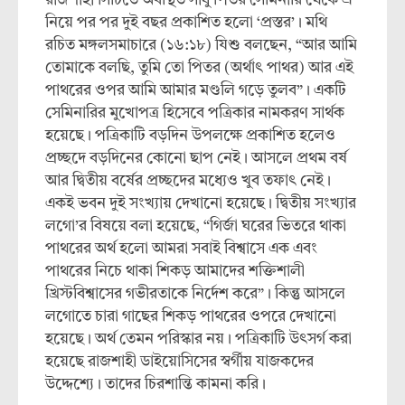
রাজশাহী সিটিতে অবস্থিত সাধু পিতর সেমিনারি থেকে এ
নিয়ে পর পর দুই বছর প্রকাশিত হলো ‘প্রস্তর’। মথি
রচিত মঙ্গলসমাচারে (১৬:১৮) যিশু বলছেন, “আর আমি
তোমাকে বলছি, তুমি তো পিতর (অর্থাৎ পাথর) আর এই
পাথরের ওপর আমি আমার মণ্ডলি গড়ে তুলব”। একটি
সেমিনারির মুখোপত্র হিসেবে পত্রিকার নামকরণ সার্থক
হয়েছে। পত্রিকাটি বড়দিন উপলক্ষে প্রকাশিত হলেও
প্রচ্ছদে বড়দিনের কোনো ছাপ নেই। আসলে প্রথম বর্ষ
আর দ্বিতীয় বর্ষের প্রচ্ছদের মধ্যেও খুব তফাৎ নেই।
একই ভবন দুই সংখ্যায় দেখানো হয়েছে। দ্বিতীয় সংখ্যার
লগো’র বিষয়ে বলা হয়েছে, “গির্জা ঘরের ভিতরে থাকা
পাথরের অর্থ হলো আমরা সবাই বিশ্বাসে এক এবং
পাথরের নিচে থাকা শিকড় আমাদের শক্তিশালী
খ্রিস্টবিশ্বাসের গভীরতাকে নির্দেশ করে”। কিন্তু আসলে
লগোতে চারা গাছের শিকড় পাথরের ওপরে দেখানো
হয়েছে। অর্থ তেমন পরিস্কার নয়। পত্রিকাটি উৎসর্গ করা
হয়েছে রাজশাহী ডাইয়োসিসের স্বর্গীয় যাজকদের
উদ্দেশ্যে। তাদের চিরশান্তি কামনা করি।