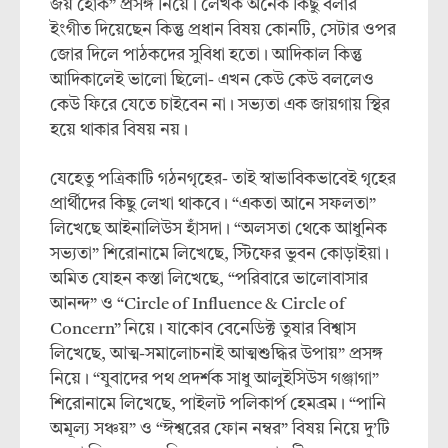
জয় হোক” প্রসঙ্গ নিয়ে। লেখক অনেক কিছু বলার
ইংগীত দিয়েছেন কিন্তু প্রধান বিষয় কোনটি, সেটার ওপর
জোর দিলে পাঠকদের সুবিধা হতো। আদিকাল কিন্তু
আদিকালেই ভালো ছিলো- এখন কেউ কেউ বললেও
কেউ ফিরে যেতে চাইবেন না। সভ্যতা এক জায়গায় স্থির
হয়ে থাকার বিষয় নয়।
যেহেতু পত্রিকাটি গঠনগৃহের- তাই স্বাভাবিকভাবেই গৃহের
প্রার্থীদের কিছু লেখা থাকবে। “একতা আনে সফলতা”
লিখেছে আইনালিউস হাঁসদা। “অলসতা থেকে আধুনিক
সভ্যতা” শিরোনামে লিখেছে, স্টিফের ভুবন কোড়াইয়া।
অমিত যোহন কস্তা লিখেছে, “পরিবারে ভালোবাসার
আনন্দ” ও “Circle of Influence & Circle of
Concern” নিয়ে। যাকোব বেনেডিক্ট তুষার বিশ্বাস
লিখেছে, আত্ম-সমালোচনাই আত্মশুদ্ধির উপায়” প্রসঙ্গ
নিয়ে। “যুবাদের পথ প্রদর্শক সাধু আলুইসিউস গঞ্জাগা”
শিরোনামে লিখেছে, পাইলট পলিকার্প হেমব্রম। “পানি
অমূল্য সঞ্চয়” ও “ঈশ্বরের ফোন নম্বর” বিষয় নিয়ে দু’টি