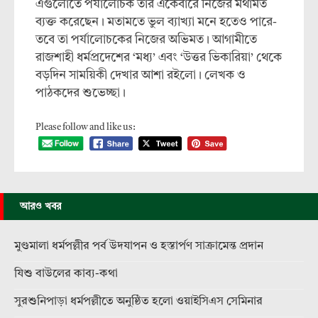
এগুলোতে পর্যালোচক তার একেবারে নিজের মথামত
ব্যক্ত করেছেন। মতামতে ভুল ব্যাখ্যা মনে হতেও পারে-
তবে তা পর্যালোচকের নিজের অভিমত। আগামীতে
রাজশাহী ধর্মপ্রদেশের ‘মধ্য’ এবং ‘উত্তর ভিকারিয়া’ থেকে
বড়দিন সাময়িকী দেখার আশা রইলো। লেখক ও
পাঠকদের শুভেচ্ছা।
Please follow and like us:
আরও খবর
মুণ্ডমালা ধর্মপল্লীর পর্ব উদযাপন ও হস্তার্পণ সাক্রামেন্ত প্রদান
যিশু বাউলের কাব্য-কথা
সুরশুনিপাড়া ধর্মপল্লীতে অনুষ্ঠিত হলো ওয়াইসিএস সেমিনার