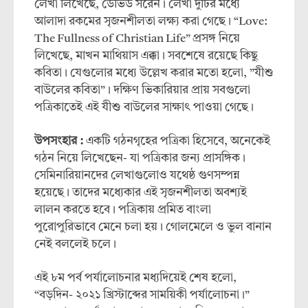
লেখা লিখেছে, ডেভিড সরেন। লেখা দুটির মধ্যে
আলাদা রকমের সৃজনশীলতা লক্ষ্য করা গেছে। “Love:
The Fullness of Christian Life” প্রসঙ্গ নিয়ে
লিখেছে, মাখন মাথিয়াস এক্কা। সবশেষে রয়েছে কিছু
কবিতা। যেগুলোর মধ্যে উল্লেখ করার মতো হলো, ”যীশু
বাউলের কবিতা”। দক্ষিণ ভিকারিয়ার প্রায় সবগুলো
পত্রিকাতেই এই যীশু বাউলের সাক্ষাৎ পাওয়া গেছে।
উপসংহার :
একটি গঠনগৃহের পত্রিকা হিসেবে, অনেকেই
গঠন নিয়ে লিখেছেন- যা পত্রিকার জন্য প্রাসঙ্গিক।
সেমিনারিয়ানদের লেখাগুলোও যথেষ্ঠ গুণসম্পন্ন
হয়েছে। তাদের মধ্যেকার এই সৃজনশীলতা অবশ্যই
লালন করতে হবে। পত্রিকায় প্রমিত বাংলা
পুরোপুরিভাবে মেনে চলা হয়। গোলমেলে ও ভুল বানান
নেই বললেই চলে।
এই ৮ম পর্ব পর্যালোচনার মধ্যদিয়েই শেষ হলো,
“বড়দিন- ২০২১ খ্রিস্টাব্দের সাময়িকী পর্যালোচনা।”