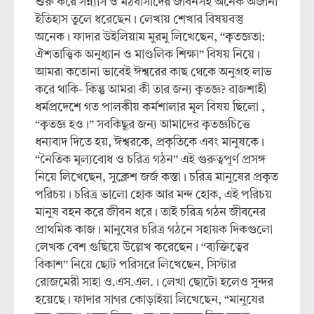
শুরু করে সন্ন্যাস ও মঠবাসীদের জীবনসহ অনেক অজানা
ইতিহাস তুলে ধরেছেন। লেখায় শেখার বিষয়বস্তু
অনেক। ফাদার উইলিয়াম মুরমু লিখেছেন, “কৃতজ্ঞতা:
ঐশতাত্ত্বিক অনুধ্যান ও মাণ্ডলিক শিক্ষা” বিষয় নিয়ে।
আমরা কতোনা ভাবেই ঈশ্বরের কাছ থেকে অনুগ্রহ লাভ
করে থাকি- কিন্তু আমরা কী তার জন্য কৃতজ্ঞ? রাজশাহী
ধর্মপ্রদেশে গত পালকীয় কর্মশালার মূল বিষয় ছিলো ,
“কৃতজ্ঞ হও।” সবকিছুর জন্য আমাদের কৃতজ্ঞচিত্তে
ধন্যবাদ দিতে হয়, ঈশ্বরকে, প্রকৃতিকে এবং মানুষকে।
“নৈতিক মূল্যবোধ ও চরিত্র গঠন” এই গুরুত্বপূর্ণ প্রসঙ্গ
নিয়ে লিখেছেন, সুক্লেশ জর্জ কস্তা। চরিত্র মানুষের প্রকৃত
পরিচয়। চরিত্র ভালো হোক আর মন্দ হোক, এই পরিচয়
মানুষ বহন করে জীবন ধরে। তাই চরিত্র গঠন জীবনের
প্রাথমিক কাজ। মানুষের চরিত্র গঠনে সহায়ক দিকগুলো
লেখক বেশ গুছিয়ে উল্লেখ করেছেন। “ব্যক্তিত্বের
বিকাশ” নিয়ে ছোট পরিসরে লিখেছেন, সিস্টার
রোজমেরী সাহা ও.এস.এল.। লেখা ছোটো হলেও সুন্দর
হয়েছে। ফাদার সাগর কোড়াইয়া লিখেছেন, “মানুষের