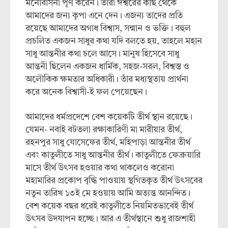
মনোবাসনা পূর্ণ করেন। তারা ঈশ্বরের কাছ থেকে
আমাদের জন্য কৃপা এনে দেন। এজন্য তাদের প্রতি
রয়েছে আমাদের অগাধ বিশ্বাস, সন্মান ও ভক্তি। বহুল
প্রচলিত একজন সাধুর কথা যদি বলতে হয়, তাহলে মহান
সাধু আন্তনীর কথা চলে আসে। মানুষ হিসেবে সাধু
আন্তনী ছিলেন একজন ধার্মিক, সহজ-সরল, বিশ্বস্ত ও
অলৌকিক ক্ষমতার অধিকারী। তাঁর মধ্যস্থতায় প্রার্থনা
করে অনেক বিশ্বাসী-ই ফল পেয়েছেন।
আমাদের ধর্মপ্রদেশে বেশ কয়েকটি তীর্থ স্থান রয়েছে।
যেমন- নবাই বটতলা রক্ষাকারিণী মা মারীয়ার তীর্থ,
রহনপুর সাধু যোসেফের তীর্থ, মহিপাড়া আন্তনীর তীর্থ
এবং কাতুলীতে সাধু আন্তনীর তীর্থ। কাতুলীতে ফেব্রুয়ারি
মাসে তীর্থ উৎসব হওয়ার কথা থাকলেও করোনা
মহামারির প্রকোপ বৃদ্ধি পাওয়ায় স্থগিতকৃত তীর্থ উৎসবের
নতুন তারিখ ১৩ই মে হওয়ায় আমি অত্যন্ত আনন্দিত।
বেশ কয়েক বছর ধরেই কাতুলীতে নিয়মিতভাবেই তীর্থ
উৎসব উদযাপন হচ্ছে। আর এ তীর্থস্থানে শুধু রাজশাহী