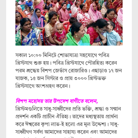
সকাল ১০:০০ মিনিটে শোভাযাত্রা সহযোগে পবিত্র
খ্রিস্টযাগ শুরু হয়। পবিত্র খ্রিস্টযাগে পৌরহিত্য করেন
পরম শ্রদ্ধেয় বিশপ জের্ভাস রোজারিও। এছাড়াও ১৭ জন
যাজক, ১৫ জন সিস্টার ও প্রায় ৩০০০ খ্রিস্টভক্ত
খ্রিস্টযাগে অংশগ্রহণ করেন।
বিশপ মহোদয় তার উপদেশ বাণীতে বলেন,
খ্রিস্টমণ্ডলিতে সাধু-সাধ্বীদের প্রতি ভক্তি, শ্রদ্ধা ও সন্মান
প্রদর্শন একটি প্রাচীন ঐতিহ্য। তাদের মধ্যস্থতায় প্রার্থনা
করে ঈশ্বরের কৃপা লাভ-ই হলো এর মূল উদ্দেশ্য। সাধু-
সাধ্বীগণ সর্বদা আমাদের সাহায্য করেন এবং আমাদের