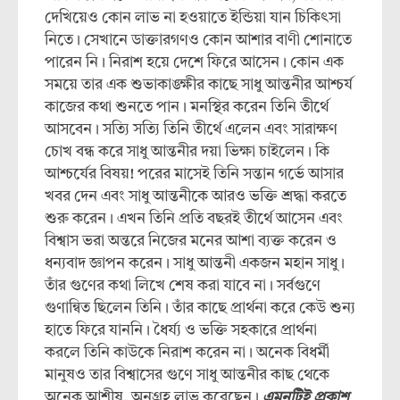
দেখিয়েও কোন লাভ না হওয়াতে ইন্ডিয়া যান চিকিৎসা
নিতে। সেখানে ডাক্তারগণও কোন আশার বাণী শোনাতে
পারেন নি। নিরাশ হয়ে দেশে ফিরে আসেন। কোন এক
সময়ে তার এক শুভাকাঙ্ক্ষীর কাছে সাধু আন্তনীর আশ্চর্য
কাজের কথা শুনতে পান। মনস্থির করেন তিনি তীর্থে
আসবেন। সত্যি সত্যি তিনি তীর্থে এলেন এবং সারাক্ষণ
চোখ বন্ধ করে সাধু আন্তনীর দয়া ভিক্ষা চাইলেন। কি
আশ্চর্যের বিষয়! পরের মাসেই তিনি সন্তান গর্ভে আসার
খবর দেন এবং সাধু আন্তনীকে আরও ভক্তি শ্রদ্ধা করতে
শুরু করেন। এখন তিনি প্রতি বছরই তীর্থে আসেন এবং
বিশ্বাস ভরা অন্তরে নিজের মনের আশা ব্যক্ত করেন ও
ধন্যবাদ জ্ঞাপন করেন। সাধু আন্তনী একজন মহান সাধু।
তাঁর গুণের কথা লিখে শেষ করা যাবে না। সর্বগুণে
গুণান্বিত ছিলেন তিনি। তাঁর কাছে প্রার্থনা করে কেউ শুন্য
হাতে ফিরে যাননি। ধৈর্য্য ও ভক্তি সহকারে প্রার্থনা
করলে তিনি কাউকে নিরাশ করেন না। অনেক বিধর্মী
মানুষও তার বিশ্বাসের গুণে সাধু আন্তনীর কাছ থেকে
অনেক আশীষ, অনুগ্রহ লাভ করেছেন।
এমনটিই প্রকাশ