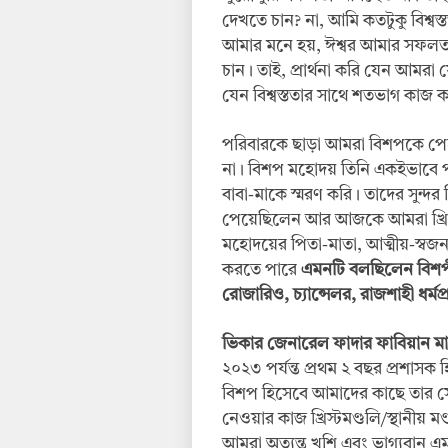
দেখতে চান? না, আমি কতটুকু বিশ্বস্
আমার মনে হয়, ঈশ্বর আমার সফলতা ন
চান। তাই, প্রার্থনা করি যেন আমরা য
যেন বিশ্বস্ততার সাথে শতভাগ কাজ 
পরিবারকে ছাড়া আমরা বিশপকে পেতে 
না। বিশপ মহোদয় তিনি একইভাবে
বাবা-মাকে স্মরণ করি। তাদের সুন্দর
পেয়েছিলেন আর আজকে আমরা খ্রিস্
মহোদয়ের পিতা-মাতা, আত্মীয়-স্বজন 
করতে পারে
এমনটি বলছিলেন বিশপীয় 
রোজারিও, চ্যান্সেলর, রাজশাহী ধর্মপ
ভিকার জেনারেল ফাদার ফাবিয়ান মার
২০২৩ পর্যন্ত প্রথম ২ বছর প্রশাস
বিশপ হিসেবে আমাদের কাছে তার 
নেওয়ার কাজ খ্রিস্টমণ্ডলি/স্থানীয় ম
আমরা অত্যন্ত খুশি এবং ভাগ্যবা