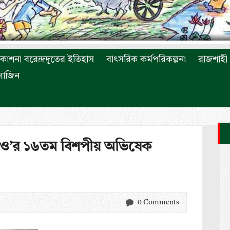
রকাশনা বরেন্দ্রদূতের ইতিহাস
বাৎসরিক কর্মপরিকল্পনা
রাজশাহী 
াগাজিন
রিও’র ১৬তম বিশপীয় অভিষেক
0 Comments