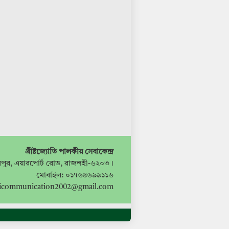
খ্রীষ্টজ্যোতি পালকীয় সেবাকেন্দ্র
পুর, এয়ারপোর্ট রোড, রাজশহী-৬২০৩।
মোবাইল: ০১৭৬৪৬৯৯১১৬
ticommunication2002@gmail.com