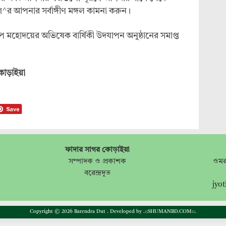
^র আপনার সর্বাঙ্গীণ মঙ্গল কামনা করুন।
প মহোদয়ের অভিষেক বার্ষিকী উদযাপন অনুষ্ঠানের সমাপ্ত
 কোড়াইয়া
ফাদার সাগর কোড়াইয়া
সম্পাদক ও প্রকাশক
ওমর
বরেন্দ্রদূত
jyo
Copyright © 2026 Barendra Dut . Developed by
.::SHUMANBD.COM::.