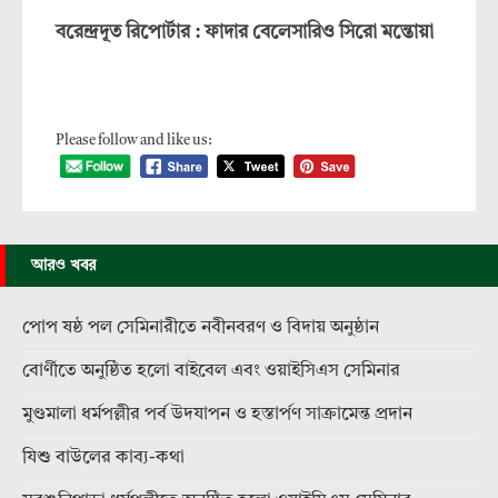
বরেন্দ্রদূত রিপোর্টার : ফাদার বেলেসারিও সিরো মন্তোয়া
Please follow and like us:
আরও খবর
পোপ ষষ্ঠ পল সেমিনারীতে নবীনবরণ ও বিদায় অনুষ্ঠান
বোর্ণীতে অনুষ্ঠিত হলো বাইবেল এবং ওয়াইসিএস সেমিনার
মুণ্ডমালা ধর্মপল্লীর পর্ব উদযাপন ও হস্তার্পণ সাক্রামেন্ত প্রদান
যিশু বাউলের কাব্য-কথা