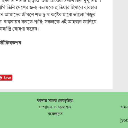
 ইসলাম নামটি ছাড়াও তাঁর আরেকটি নাম ছিল দুখু মিয়া।
থাপি তিনি দেশের জন্য কলমকে হাতিয়ার হিসাবে ব্যবহার
েন আমাদের জীবনে শত দু:খ কষ্টের মাঝে ভালো কিছুর
ং তা বাস্তবায়ন করতে পারি; সকলকে এই আহবান জানিয়ে
র সমাপ্তি ঘোষণা করেন।
 পিউরীফিবকশন
ফাদার সাগর কোড়াইয়া
সম্পাদক ও প্রকাশক
ওমর
বরেন্দ্রদূত
jyo