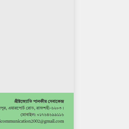
খ্রীষ্টজ্যোতি পালকীয় সেবাকেন্দ্র
পুর, এয়ারপোর্ট রোড, রাজশহী-৬২০৩।
মোবাইল: ০১৭৬৪৬৯৯১১৬
ticommunication2002@gmail.com