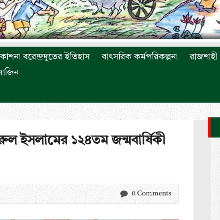
রকাশনা বরেন্দ্রদূতের ইতিহাস
বাৎসরিক কর্মপরিকল্পনা
রাজশাহী 
াগাজিন
ুল ইসলামের ১২৪তম জন্মবার্ষিকী
0 Comments