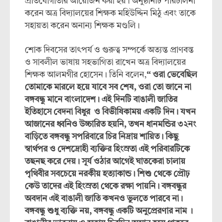
প্রতিযোগীতার আয়োজন করা হয়। অনুষ্ঠানটি পরিচালনা
করেন অত্র বিদ্যালয়ের শিক্ষক মহিউদ্দিন মিঠু এবং তাকে
সহায়তা করেন অনান্য শিক্ষক মণ্ডলি।
শোক দিবসের তাৎপর্য ও গুরুত্ব সম্পর্কে অত্যন্ত প্রাণবন্ত
ও সাবলীল ভাষায় সহভাগিতা রাখেন অত্র বিদ্যালয়ের
শিক্ষক আলমগীর হোসেন। তিনি বলেন,
‘‘ ওরা ভেবেছিল
তোমাকে মারলে হয়ে যাবে সব শেষ, ওরা তো জানে না
বঙ্গবন্ধু মানে বাংলাদেশ। এই দিনটি বাঙালী জাতির
ইতিহাসে বেদনা বিধুর ও বিভীষিকাময় একটি দিন। যখন
আজানের ধ্বনিও উচ্চারিত হয়নি, তখন ধানমন্ডির ৩২নং
বাড়িতে বঙ্গবন্ধু সপরিবারে চির নিদ্রায় শায়িত। কিছু
স্বার্থপর ও দেশদ্রোহী ব্যক্তির হিংস্রতা এই পরিবারটিকে
তছনছ করে দেয়। সূর্য ওঠার আগেই ঘাতকেরা চালায়
পৃথিবীর সবচেয়ে নরকীয় হত্যাকান্ড। শিশু থেকে প্রৌঢ়
কেউ তাদের এই হিংস্রতা থেকে রক্ষা পায়নি। বঙ্গবন্ধুর
অবদান এই বাঙালী জাতি কখনও ভুলতে পারবে না।
বঙ্গবন্ধু শুধু ব্যক্তি নয়, বঙ্গবন্ধু একটি অনুপ্রেরণার নাম ।