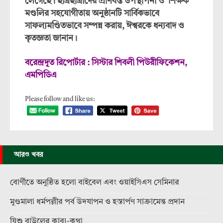
লেগেছে। ছাত্রছাত্রীদের প্রাণবন্ত উপস্থাপনা ও শিক্ষক
মণ্ডলির সহযোগীতায় অনুষ্ঠানটি সার্বিকভাবে
সাফল্যমণ্ডিতভাবে সম্পন্ন করায়, ঈশ্বরকে ধন্যবাদ ও
কৃতজ্ঞতা জানান।
বরেন্দ্রদূত রিপোর্টার : সিস্টার শিবলী পিউরীফিকেশন,
এমপিডিএ
Please follow and like us:
আরও খবর
বোর্ণীতে অনুষ্ঠিত হলো বাইবেল এবং ওয়াইসিএস সেমিনার
মুণ্ডমালা ধর্মপল্লীর পর্ব উদযাপন ও হস্তার্পণ সাক্রামেন্ত প্রদান
যিশু বাউলের কাব্য-কথা