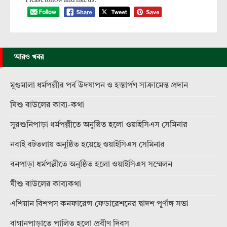
Please follow and like us:
আরও খবর
মুণ্ডমালা ধর্মপল্লীর পর্ব উদযাপন ও হস্তার্পণ সাক্রামেন্ত প্রদান
যিশু বাউলের কাব্য-কথা
সুরশুনিপাড়া ধর্মপল্লীতে অনুষ্ঠিত হলো ওয়াইসিএস সেমিনার
নবাই বটতলায় অনুষ্ঠিত হয়েছে ওয়াইসিএস সেমিনার
বনপাড়া ধর্মপল্লীতে অনুষ্ঠিত হলো ওয়াইসিএস সম্মেলন
যীশু বাউলের কাব্যকথা
এশিয়ান বিশপস কনফারেন্স ফেডারেশনের দ্বাদশ পূর্ণাঙ্গ সভা
বাগানপাড়াতে পালিত হলো প্রবীণ দিবস