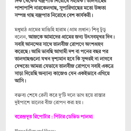
দিক থেকেও বজ্রপাত নিরোধে সহায়ক। তালগাছের
পাশাপাশি নারকেলগাছ, সুপারিগাছের মতো উচ্চতা
সম্পন্ন গাছ বজ্রপাত নিরোধে বেশ কার্যকরী।
মধুমাঠ গ্রামের মাঞ্জিহি হারাম (গ্রাম প্রধান) শিবু টুডু
বলেন,
আজকে আমাদের গ্রামের জন্য উৎসবমূখর দিন।
সবাই আনন্দের সাথে তালবীজ রোপণে অংশগ্রহণ
করেছে। আমি ভাবছি আগামী দশ বা পনের বছর পর
তালগাছগুলো যখন দৃশ্যমান হবে কি সুন্দরই না লাগবে
দেখতে! আমরা যেভাবে তালবীজ রোপণে সবাই একত্রে
সাড়া দিয়েছি অন্যান্য কাজেও যেন একইভাবে এগিয়ে
আসি।
বক্তব্য শেষে রেলী করে দু’টি দলে ভাগ হয়ে রাস্তার
দুইপাশে তালের বীজ রোপণ করা হয়।
বরেন্দ্রদূত রিপোর্টার : পিটার ডেভিড পালমা