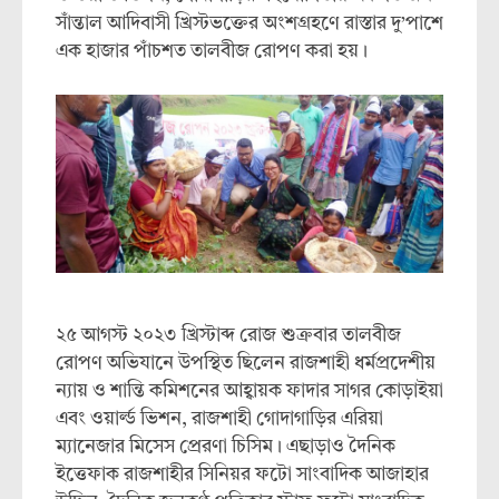
সাঁন্তাল আদিবাসী খ্রিস্টভক্তের অংশগ্রহণে রাস্তার দু’পাশে
এক হাজার পাঁচশত তালবীজ রোপণ করা হয়।
২৫ আগস্ট ২০২৩ খ্রিস্টাব্দ রোজ শুক্রবার তালবীজ
রোপণ অভিযানে উপস্থিত ছিলেন রাজশাহী ধর্মপ্রদেশীয়
ন্যায় ও শান্তি কমিশনের আহ্বায়ক ফাদার সাগর কোড়াইয়া
এবং ওয়ার্ল্ড ভিশন, রাজশাহী গোদাগাড়ির এরিয়া
ম্যানেজার মিসেস প্রেরণা চিসিম। এছাড়াও দৈনিক
ইত্তেফাক রাজশাহীর সিনিয়র ফটো সাংবাদিক আজাহার