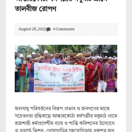
তালবীজ রোপণ
August 26, 2023
0 Comments
জলবায়ু পরিবর্তনের বিরূপ প্রভাব ও জনগণের মাঝে
সচেতনতা বৃদ্ধিকল্পে আন্ধারকোঠা ধর্মপল্লীর মধুমাঠ গ্রামে
রাজশাহী ধর্মপ্রদেশীয় ন্যায় ও শান্তি কমিশনের উদ্যোগে
ও ওয়ার্ল্ড ভিশন, গোদাগাড়ির সহযোগিতায় একশত জন