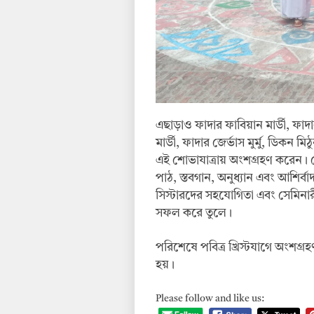
এছাড়াও ফাদার ফাবিয়ান মার্ডী, ফাদার
মার্ডী, ফাদার জের্ভাস মুর্মু, ডিকন
এই শোভাযাত্রায় অংশগ্রহণ করেন। শোভা
পাঠ, স্তবগান, অনুধ্যান এবং আশির্ব
সিস্টারদের সহযোগিতা এবং সেমিনারীয়
সফল করে তুলে।
পরিশেষে পবিত্র খ্রিস্টযাগে অংশগ্রহণ
হয়।
Please follow and like us: