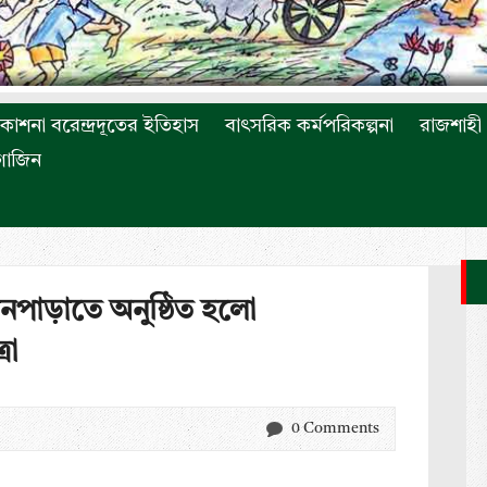
রকাশনা বরেন্দ্রদূতের ইতিহাস
বাৎসরিক কর্মপরিকল্পনা
রাজশাহী 
াগাজিন
াগানপাড়াতে অনুষ্ঠিত হলো
রা
0 Comments