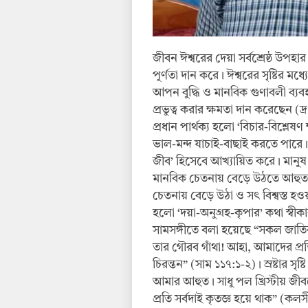
জীবন ঈশ্বরের দেয়া সর্বশ্রেষ্ঠ উপহ
পূর্ণতা দান করে। ঈশ্বরের সৃষ্টির মধ্যে 
আপন বুদ্ধি ও মানবিক গুণাবলী ব্যব
প্রভুত্ব করার ক্ষমতা দান করেছেন (দ
প্রধান পার্থক্য হলো ‘বিচার-বিশ্লেষণ
ভাল-মন্দ যাচাই-বাছাই করতে পারে। সেই জ
জীব’ হিসেবে আখ্যায়িত করে। মানুষ 
মানবিক চেতনায় বেড়ে উঠতে আহুত
চেতনায় বেড়ে উঠা ও সৎ বিশ্বস্ত হওয়া 
হলো ‘দয়া-অনুগ্রহ-কৃপার’ কথা স্বীকা
সামসঙ্গীতে বলা হয়েছে “সকল জাতির
তার গৌরব গাঁথা! আহা, আমাদের প্রত
চিরন্তন” (সাম ১১৭:১-২)। স্রষ্টার সৃষ
আমার আহুত। সাধু পল খ্রিস্টীয় জী
প্রতি সর্বদাই কৃতজ্ঞ হয়ে থাক” (কল