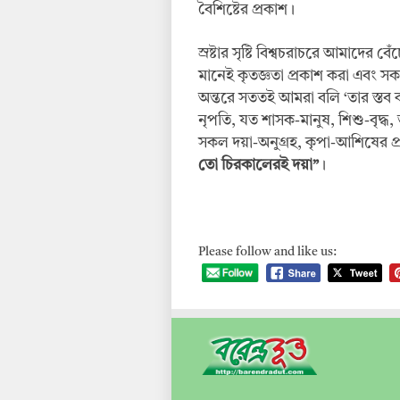
বৈশিষ্টের প্রকাশ।
স্রষ্টার সৃষ্টি বিশ্বচরাচরে আমাদের
মানেই কৃতজ্ঞতা প্রকাশ করা এবং সক
অন্তরে সততই আমরা বলি ‘তার স্তব 
নৃপতি, যত শাসক-মানুষ, শিশু-বৃদ্ধ
সকল দয়া-অনুগ্রহ, কৃপা-আশিষের প্র
তো চিরকালেরই দয়া”
।
Please follow and like us: