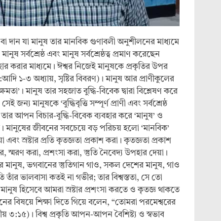
ার বা দান যা মানুষ তার মানবিক গুণাবলী অনুশীলনের মাধ্যমে
মানুষ সর্বশ্রেষ্ঠ এবং মানুষ সর্বশ্রেষ্ঠত্ব প্রমাণ করেছেন
হার করার মাধ্যমে। ঈশ্বর নিজেই মানুষকে প্রকৃতির উপর
্র:আদি ১-৩ অধ্যায়, সৃষ্টির বিবরণ)। মানুষ আর প্রাণীকুলের
 ক্ষমতা’। মানুষ তার সহজাত বুদ্ধি-বিবেক দ্বারা বিশ্লেষণ করে
ন্য মানুষকে ‘বুদ্ধিবৃত্তি সম্পূর্ণ প্রাণী এবং সর্বশ্রেষ্ঠ
তার আপন বিচার-বুদ্ধি-বিবেক ব্যবহার করে ‘মানুষ’ ও
। মানুষের জীবনের সবচেয়ে বড় পরিচয় হলো ‘মানবিক’
এবং স্রষ্টার প্রতি কৃতজ্ঞতা প্রকাশ করা। কৃতজ্ঞতা প্রকাশ
র, স্মরণ করা, প্রশংসা করা, স্তুতি নৈবেদ্য উপহার দেয়া।
 মানুষ, ভগবানের স্তুতিগান গাও, সকল দেশের মানুষ, গাও
ি তাঁর ভালবাসা কতই না গভীর; তার বিশ্বস্ততা, সে তো
্টি মানুষ হিসেবে আমরা স্রষ্টার প্রশংসা করতে ও কৃতজ্ঞ থাকতে
বনের বিষয়ে শিক্ষা দিতে গিয়ে বলেন, “তোমরা পরমেশ্বরের
সীয় ৩:১৫)। বিশ্ব প্রকৃতি আপন-আপন বৈশিষ্ট্য ও স্বভাব