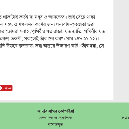
 বেঁচে থাকাটাই কতই না মধুর ও আনন্দের। তাই বেঁচে থাকা
ল মহৎ ও মঙ্গলময় কর্মের জন্য ধন্যবাদ-কৃতজ্ঞতা ভরা
কর তোমরা সবাই ,পৃথিবীর যত রাজা, যত জাতি, পৃথিবীর যত
, তরুণ-তরুণী, সকলেই তাঁর স্তব কর” (সাম ১৪৮-১১-১২)।
তি উত্তরে কৃতজ্ঞতা ভরা অন্তরে উচ্চারণ করি
“তাঁর দয়া, সে
ফাদার সাগর কোড়াইয়া
সম্পাদক ও প্রকাশক
ওমর
বরেন্দ্রদূত