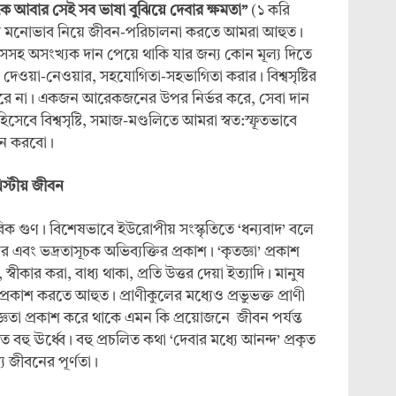
কে আবার সেই সব ভাষা বুঝিয়ে দেবার ক্ষমতা”
(১ করি
ের মনোভাব নিয়ে জীবন-পরিচালনা করতে আমরা আহুত।
াসসহ অসংখ্যক দান পেয়ে থাকি যার জন্য কোন মূল্য দিতে
ো: দেওয়া-নেওয়ার, সহযোগিতা-সহভাগিতা করার। বিশ্বসৃষ্টির
পারে না। একজন আরেকজনের উপর নির্ভর করে, সেবা দান
হিসেবে বিশ্বসৃষ্টি, সমাজ-মণ্ডলিতে আমরা স্বত:স্ফূতভাবে
াধন করবো।
িস্টীয় জীবন
ানবিক গুণ। বিশেষভাবে ইউরোপীয় সংস্কৃতিতে ‘ধন্যবাদ’ বলে
ার এবং ভদ্রতাসূচক অভিব্যক্তির প্রকাশ। ‘কৃতজ্ঞা’ প্রকাশ
্বীকার করা, বাধ্য থাকা, প্রতি উত্তর দেয়া ইত্যাদি। মানুষ
প্রকাশ করতে আহুত। প্রাণীকুলের মধ্যেও প্রভুভক্ত প্রাণী
জ্ঞতা প্রকাশ করে থাকে এমন কি প্রয়োজনে জীবন পর্যন্ত
 বহু ঊর্ধ্বে। বহু প্রচলিত কথা ‘দেবার মধ্যে আনন্দ’ প্রকৃত
ে জীবনের পূর্ণতা।