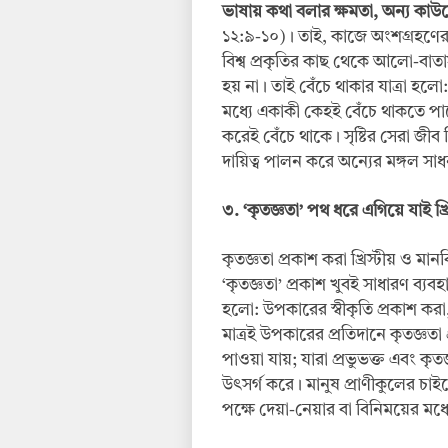
ভাষায় কথা বলার ক্ষমতা, অন্য কাউ
১২:৯-১০)। তাই, কাজে অংশগ্রহণ
বিশ্ব প্রকৃতির কাছ থেকে আলো-বাত
হয় না। তাই বেঁচে থাকার যাত্রা হল
মধ্যে একাকী কেহই বেঁচে থাকতে 
করেই বেঁচে থাকে। সৃষ্টির সেরা জীব 
দায়িত্ব পালন করে অন্যের মঙ্গল স
৩. ‘কৃতজ্ঞতা’ পথ ধরে এগিয়ে যাই খ্র
কৃতজ্ঞতা প্রকাশ করা খ্রিস্টীয় ও ম
‘কৃতজ্ঞতা’ প্রকাশ খুবই সাধারণ ব্যবহ
হলো: উপকারের স্বীকৃতি প্রকাশ করা, স
মাত্রই উপকারের প্রতিদানে কৃতজ্ঞতা 
পাওয়া যায়; যারা প্রভুভক্ত এবং কৃত
উৎসর্গ করে। মানুষ প্রাণীকুলের চাইতে
পক্ষে দেয়া-নেয়ার বা বিনিময়ের মধ্য