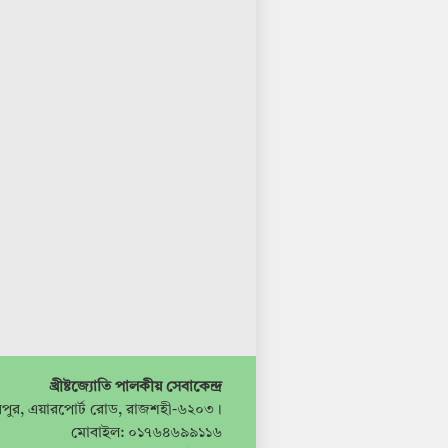
খ্রীষ্টজ্যোতি পালকীয় সেবাকেন্দ্র
পুর, এয়ারপোর্ট রোড, রাজশহী-৬২০৩।
মোবাইল: ০১৭৬৪৬৯৯১১৬