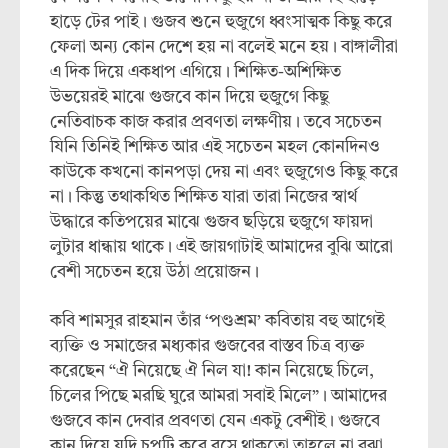
হাড়ে টের পাই। গুজব শুনে হুজুগে ধ্বংসাত্মক কিছু করে
ফেলা অন্য কোন দেশে হয় না বলেই মনে হয়। বাঙ্গালীরা
এ দিক দিয়ে একধাপ এগিয়ে। শিক্ষিত-অশিক্ষিত
উভয়েরই মাঝে গুজবে কান দিয়ে হুজুগে কিছু
নেতিবাচক কাজ করার প্রবণতা লক্ষণীয়। তবে সচেতন
যিনি তিনিই শিক্ষিত আর এই সচেতন মহল কোনদিনও
কাউকে কখনো কানপড়া দেয় না এবং হুজুগেও কিছু করে
না। কিন্তু তথাকথিত শিক্ষিত যারা তারা নিজের স্বার্থ
উদ্ধারে কতিপয়ের মাঝে গুজব ছড়িয়ে হুজুগে ফায়দা
লুটার ধান্ধায় থাকে। এই জায়গাটাই আমাদের বুঝি আরো
বেশী সচেতন হয়ে উঠা প্রয়োজন।
কবি শামসুর রাহমান তাঁর ‘পণ্ডশ্রম’ কবিতায় বহু আগেই
ব্যক্তি ও সমাজের মধ্যকার গুজবের বাস্তব চিত্র ব্যক্ত
করেছেন “ঐ নিয়েছে ঐ নিল যা! কান নিয়েছে চিলে,
চিলের পিছে মরছি ঘুরে আমরা সবাই মিলে”। আমাদের
গুজবে কান দেবার প্রবণতা যেন একটু বেশীই। গুজবে
কান দিয়ে যদি চুপটি করে বসে থাকতো তাহলে না বুঝা