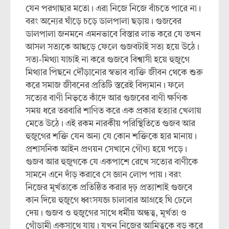
যেন পরগাছার মতো। এরা নিজে নিজে বাঁচতে পারে না।
বরং অন্যের ঘাঁড়ে চড়ে ডালপালা ছড়ায়। গুজবের
ডালপালা জনমনে এমনভাবে বিস্তার লাভ করে যে তখন
আসল সত্যকে আছড়ে ফেলে গুজবটাই সত্য হয়ে উঠে।
সত্য-মিথ্যা যাচাই না করে গুজবে বিশ্বাসী হয়ে হুজুগে
মিথ্যার পিছনে দৌঁড়ানোর স্বভাব ব্যক্তি জীবন থেকে শুরু
করে সমাজ জীবনের প্রতিটি স্তরেই বিদ্যমান। ফলে
সত্যের বাণী নিভৃতে কাঁদে আর গুজবের বাণী ক্ষণিক
সময় ধরে তরবারি শাণিত করে এক প্রকার হত্যার খেলায়
মেতে উঠে। এই রকম নারকীয় পরিস্থিতিতে গুজব আর
হুজুগের শক্তি যেন অন্য যে কোন শক্তিকে হার মানায়।
প্রশাসনিক আইন প্রণয়ন সেখানে গৌণ্য হয়ে পড়ে।
গুজব আর হুজুগকে যে একপাশে রেখে সত্যের বাণীকে
সামনে এনে দাঁড় করাবে সে জ্ঞান লোপ পায়। বরং
নিজের মূর্খতাকে প্রতিষ্ঠিত করার দৃঢ় প্রত্যাশাই গুজবে
কান দিয়ে হুজুগে ধ্বংসযজ্ঞ চালাবার আগ্রহে ঘি ঢেলে
দেয়। গুজব ও হুজুগের সাথে ধর্মীয় অন্ধত্ব, মূর্খতা ও
গোঁড়ামী একসাথে যায়। যখন নিজের আমিত্বকে বড় করে