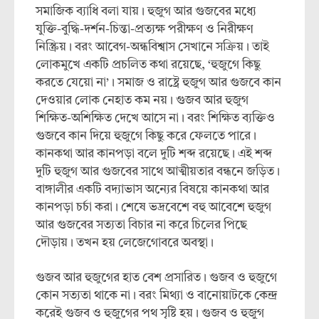
সমাজিক ব্যাধি বলা যায়। হুজুগ আর গুজবের মধ্যে
যুক্তি-বুদ্ধি-দর্শন-চিন্তা-প্রত্যক্ষ পরীক্ষণ ও নিরীক্ষণ
নিস্ক্রিয়। বরং আবেগ-অন্ধবিশ্বাস সেখানে সক্রিয়। তাই
লোকমুখে একটি প্রচলিত কথা রয়েছে, ‘হুজুগে কিছু
করতে যেয়ো না’। সমাজ ও রাষ্ট্রে হুজুগ আর গুজবে কান
দেওয়ার লোক নেহাত কম নয়। গুজব আর হুজুগ
শিক্ষিত-অশিক্ষিত দেখে আসে না। বরং শিক্ষিত ব্যক্তিও
গুজবে কান দিয়ে হুজুগে কিছু করে ফেলতে পারে।
কানকথা আর কানপড়া বলে দুটি শব্দ রয়েছে। এই শব্দ
দুটি হুজুগ আর গুজবের সাথে আত্মীয়তার বন্ধনে জড়িত।
বাঙ্গালীর একটি বদ্যাভাস অন্যের বিষয়ে কানকথা আর
কানপড়া চর্চা করা। শেষে ভদ্রবেশে বহু আবেশে হুজুগ
আর গুজবের সত্যতা বিচার না করে চিলের পিছে
দৌড়ায়। তখন হয় লেজেগোবরে অবস্থা।
গুজব আর হুজুগের হাত বেশ প্রসারিত। গুজব ও হুজুগে
কোন সত্যতা থাকে না। বরং মিথ্যা ও বানোয়াটকে কেন্দ্র
করেই গুজব ও হুজুগের পথ সৃষ্টি হয়। গুজব ও হুজুগ