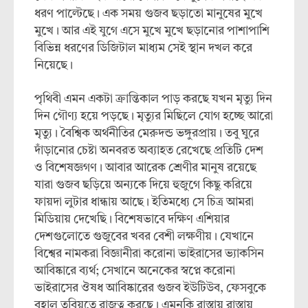
ধরণ পাল্টেছে। এক সময় গুজব ছড়াতো মানুষের মুখে
মুখে। আর এই যুগে এসে মুখে মুখে ছড়ানোর পাশাপাশি
বিভিন্ন ধরণের ডিজিটাল মাধ্যম সেই স্থান দখল করে
নিয়েছে।
পৃথিবী এমন একটা ক্রান্তিকাল পাড় করছে যখন মৃত্যু দিন
দিন গৌণ্য হয়ে পড়ছে। মৃত্যুর মিছিলে যোগ হচ্ছে আরো
মৃত্যু। বৈশ্বিক অর্থনীতির মেরুদন্ড ভঙ্গুরপ্রায়। তবু ঘুরে
দাঁড়ানোর চেষ্টা অনবরত অব্যাহত রেখেছে প্রতিটি দেশ
ও বিশেষজ্ঞগণ। আবার আরেক শ্রেণীর মানুষ রয়েছে
যারা গুজব ছড়িয়ে অন্যকে দিয়ে হুজুগে কিছু করিয়ে
ফায়দা লুটার ধান্ধায় আছে। ইতিমধ্যে সে চিত্র আমরা
মিডিয়ায় দেখেছি। বিশেষভাবে দক্ষিণ এশিয়ার
দেশগুলোতে গুজুবের খবর বেশী লক্ষণীয়। যেখানে
বিশ্বের নামকরা বিজ্ঞানীরা করোনা ভাইরাসের ভ্যাকসিন
আবিষ্কারে ব্যর্থ; সেখানে অনেকের স্বপ্নে করোনা
ভাইরাসের ঔষধ আবিষ্কারের গুজব ইউটিউব, ফেসবুকে
বহাল তবিয়তে রাজত্ব করছে। এমনকি রাস্তায় রাস্তায়