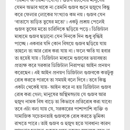
পরিমাণ অপরিমাপযোগ্য। গুজব রটানোর মানুষের
যেমন অভাব থাকে না তেমনি গুজব শুনে হুজুগে কিছু
করে ফেলার লোকের সংখ্যাও কম নয়। গুজব যেন
‘বাতাসে তাড়িত তুষের মতো’। একটু প্রশ্রয় পেলেই
গুজব তুষের মতো চারিদিকে ছড়িয়ে পড়ে। ডিজিটাল
মাধ্যমে গুজব ছড়ানো যেন দিনকে দিন শুধু বৃদ্ধিই
পাচ্ছে। একবার যদি কোন বিষয়ে গুজব ছড়িয়ে যায়
তাহলে তা আর রোধ করা যায় না। ফলে ক্ষতি যা হবার
তা হয়েই যায়। ডিজিটাল মাধ্যমে গুজবের ভয়াবহতা
প্রত্যক্ষ করে সরকার ডিজিটাল নিরাপত্তা আইন প্রনয়ণ
করেছেন। এই আইন প্রনয়ণ ডিজিটাল গুজবকে কতটুকু
রোধ করতে পারবে তা সময়ই বলে দিবে। তবে কিন্তু
একটা থেকেই যায়- আইন করে না হয় ডিজিটাল গুজব
রোধ করা গেল; মানুষের অস্থিমজ্জায় যে গুজব আর
হুজুগ নামক বিষ বাড়ে তা কিভাবে প্রতিরোধ করা যাবে!
তবে এটা বলা যায় যে, সরকারের পাশাপাশি ব্যক্তি ও
সামাজিক সচেতনতাই গুজবকে রোধ করতে ভূমিকা
রাখতে পারে। তাই গুজব ও হুজুগ হতে সাবধান! কারণ