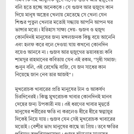
এমন কি এই আধুনিক যুগে এসেও গুজব আর হুজুগের
বলি হতে হচ্ছে অনেককে। যে গুজব আর হুজুগে কান
দিয়ে মানুষ অস্ত্রের খেলায় মেতেছে সে খেলা যেন
শিশুর পুতুল খেলার মতোই সন্ধ্যায় আপনি আপন ঘর
ভাঙ্গার মতো। ইতিহাস সাক্ষ্য দেয়- গুজব ও হুজুগ
কোনদিনই মানুষের জন্য মঙ্গলজনক কিছু বয়ে আনেনি
এবং হলফ করে বলে দেওয়া যায় কখনো কোনদিন
বয়েও আনবে না। গুজব আর হুজুগের ভয়াবহতা কবি
শামসুর রাহমানের কবিতায় যেন এই রকম, “সুধী সমাজ:
শুনুন বলি, এই রেখেছি বাজি, যে জন সাধের কান
নিয়েছে জান নেব তার আজই”।
মুখরোচক খাবারের প্রতি মানুষের টান ও আকর্ষণ
চিরদিনেরই। কিন্তু মুুখরোচক খাবার কোনদিনই মানব
দেহের জন্য উপকারী নয়। এই ধরণের খাবার মূহুর্তে
মানুষের শরীরের ক্ষতি না করলেও ধীরে ধীরে স্বল্পায়ুর
দিকেই নিয়ে যায়। গুজব যেন সেই মুখরোচক খাবারের
মতোই। বেশীর ভাগ মানুষের কাছে তা প্রিয়। তবে ক্ষতির