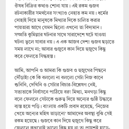
ঔষধ বিক্রির কথাও শোনা যায়। এই রকম গুজব
রটনাকারীর সমর্থনের সংখ্যাও নেহাত কম নয়। ধর্মের
দোহাই দিয়ে মানুষকে মিথ্যার দিকে চালিত করার
পায়তারা আগে যেমন ছিলো এখনো তা বিদ্যমান।
সম্প্রতি কুমিল্লার ঘটনার সাথে সারাদেশে ঘটে যাওয়া
ঘটনা ভুলে যাবার নয়। এ এক আজব দেশ! গুজব ছড়াতে
সময় লাগে না; আবার গুজুবে কান দিয়ে হুজুগে কিছু
করে ফেলতে সিদ্ধহস্ত।
আমি, আপনি ও আমরা কি গুজব ও হুজুগের পিছনে
দৌঁড়াই! কে কি বললো না বললো সেটা নিজ কানে
শুনিনি, দেখিনি ও সেটার বিচার-বিশ্লেষণ নেই,
সত্যতাকে নির্বাসনে পাঠিয়ে বরং মিথ্যা, মনগড়া কিছু
বলে ফেললে সেটাকে গুরুত্ব দিয়ে অন্যের গুষ্ঠি উদ্ধারে
ব্যস্ত হয়ে পড়ি। বাংলায় একটি প্রবাদ রয়েছে, ‘নিজের
খেয়ে অন্যের মহিষ তাড়ানো’ আমাদের অবস্থা বুঝি সেই
রকম হয়েছে। গুজবে কান দিয়ে হুজুগে কিছু করে
ফেললে কখনোই ভালো কিছু হয় না তা প্রায়শই হাড়ে-