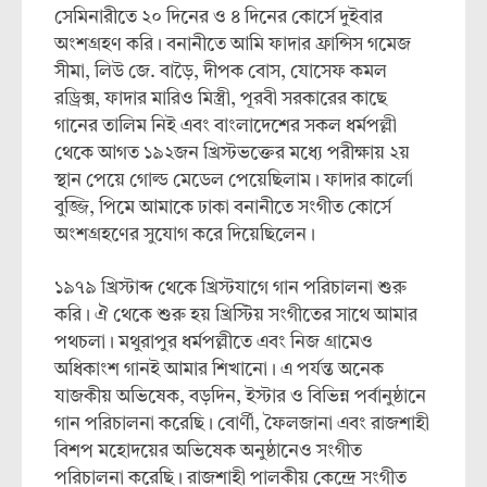
সেমিনারীতে ২০ দিনের ও ৪ দিনের কোর্সে দুইবার
অংশগ্রহণ করি। বনানীতে আমি ফাদার ফ্রান্সিস গমেজ
সীমা, লিউ জে. বাড়ৈ, দীপক বোস, যোসেফ কমল
রড্রিক্স, ফাদার মারিও মিস্ত্রী, পূরবী সরকারের কাছে
গানের তালিম নিই এবং বাংলাদেশের সকল ধর্মপল্লী
থেকে আগত ১৯২জন খ্রিস্টভক্তের মধ্যে পরীক্ষায় ২য়
স্থান পেয়ে গোল্ড মেডেল পেয়েছিলাম। ফাদার কার্লো
বুজ্জি, পিমে আমাকে ঢাকা বনানীতে সংগীত কোর্সে
অংশগ্রহণের সুযোগ করে দিয়েছিলেন।
১৯৭৯ খ্রিস্টাব্দ থেকে খ্রিস্টযাগে গান পরিচালনা শুরু
করি। ঐ থেকে শুরু হয় খ্রিস্টিয় সংগীতের সাথে আমার
পথচলা। মথুরাপুর ধর্মপল্লীতে এবং নিজ গ্রামেও
অধিকাংশ গানই আমার শিখানো। এ পর্যন্ত অনেক
যাজকীয় অভিষেক, বড়দিন, ইস্টার ও বিভিন্ন পর্বানুষ্ঠানে
গান পরিচালনা করেছি। বোর্ণী, ফৈলজানা এবং রাজশাহী
বিশপ মহোদয়ের অভিষেক অনুষ্ঠানেও সংগীত
পরিচালনা করেছি। রাজশাহী পালকীয় কেন্দ্রে সংগীত