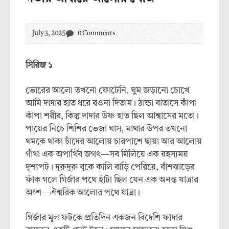
July 3, 2025
0 Comments
সিরিজ
১
ভোরের আলো তখনো ফোটেনি, ঘুম জড়ানো চোখে
আমি দাদার হাত ধরে রওনা দিতাম। ঠান্ডা বাতাসে কাঁপা
কাঁপা শরীর, কিন্তু দাদার উষ্ণ হাত ছিল আশ্বাসের মতো।
পায়ের নিচে শিশির ভেজা ঘাস, মাথার উপর তখনো
থমকে থাকা চাঁদের আলোয় চারপাশে ছায়া আর আলোয়
গাঁথা এক অপার্থিব জগৎ—সব মিলিয়ে এক রহস্যময়
দৃশ্যপট। দুরুদুরু বুকে কালি বাড়ি পেরিয়ে, বাঁশঝাড়ের
ফাঁক গলে গির্জার পথে হাঁটা ছিল যেন এক অনন্ত যাত্রার
অংশ—ঐশ্বরিক আলোর পথে যাত্রা।
গির্জার মূল ফটকে প্রতিদিন একজন বিদেশি ফাদার