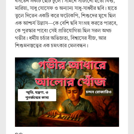
বসতেন একটি ছোট টুলে। সামনে সাজানো হতো যিশু,
মারিয়া, সাধু যোসেফ ও অন্যান্য সাধু-সাধ্বীর ছবি। হাতে
তুলে দিতেন একটি করে ফটোকপি, শিশুদের মুখে ছিল
এক আশ্চর্য উল্লাস—কে বেশি ছবি সংগ্রহ করতে পারবে,
কে পুরস্কার পাবে! সেই প্রতিযোগিতা ছিল সরল অথচ
গভীর। ধর্মীয় চর্চার অভিজ্ঞতা, বিশ্বাসের বীজ, আর
শিশুমনস্তত্ত্বের এক চমৎকার মেলবন্ধন।