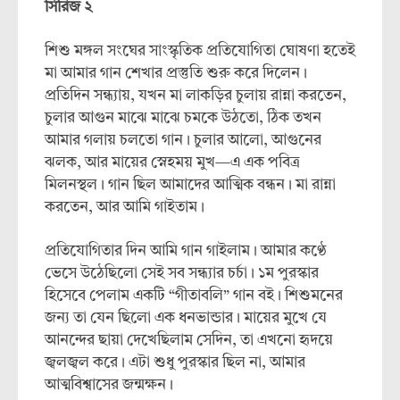
সিরিজ
২
শিশু মঙ্গল সংঘের সাংস্কৃতিক প্রতিযোগিতা ঘোষণা হতেই
মা আমার গান শেখার প্রস্তুতি শুরু করে দিলেন।
প্রতিদিন সন্ধ্যায়, যখন মা লাকড়ির চুলায় রান্না করতেন,
চুলার আগুন মাঝে মাঝে চমকে উঠতো, ঠিক তখন
আমার গলায় চলতো গান। চুলার আলো, আগুনের
ঝলক, আর মায়ের স্নেহময় মুখ—এ এক পবিত্র
মিলনস্থল। গান ছিল আমাদের আত্মিক বন্ধন। মা রান্না
করতেন, আর আমি গাইতাম।
প্রতিযোগিতার দিন আমি গান গাইলাম। আমার কণ্ঠে
ভেসে উঠেছিলো সেই সব সন্ধ্যার চর্চা। ১ম পুরস্কার
হিসেবে পেলাম একটি “গীতাবলি” গান বই। শিশুমনের
জন্য তা যেন ছিলো এক ধনভান্ডার। মায়ের মুখে যে
আনন্দের ছায়া দেখেছিলাম সেদিন, তা এখনো হৃদয়ে
জ্বলজ্বল করে। এটা শুধু পুরস্কার ছিল না, আমার
আত্মবিশ্বাসের জন্মক্ষন।