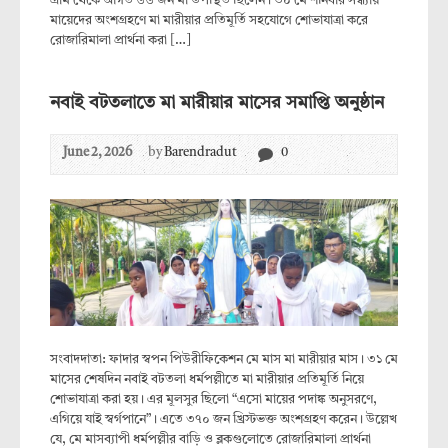
গ্রাম থেকে আগত ৬৬ জন মা উপস্থিত ছিলেন। ৩০ মে শনিবার সন্ধ্যায়
মায়েদের অংশগ্রহণে মা মারীয়ার প্রতিমূর্তি সহযোগে শোভাযাত্রা করে
রোজারিমালা প্রার্থনা করা […]
নবাই বটতলাতে মা মারীয়ার মাসের সমাপ্তি অনুষ্ঠান
June 2, 2026
by
Barendradut
0
সংবাদদাতা: ফাদার স্বপন পিউরীফিকেশন মে মাস মা মারীয়ার মাস। ৩১ মে
মাসের শেষদিন নবাই বটতলা ধর্মপল্লীতে মা মারীয়ার প্রতিমূর্তি নিয়ে
শোভাযাত্রা করা হয়। এর মূলসুর ছিলো “এসো মায়ের পদাঙ্ক অনুসরণে,
এগিয়ে যাই স্বর্গপানে”। এতে ৩৭০ জন খ্রিস্টভক্ত অংশগ্রহণ করেন। উল্লেখ
যে, মে মাসব্যাপী ধর্মপল্লীর বাড়ি ও ব্লকগুলোতে রোজারিমালা প্রার্থনা