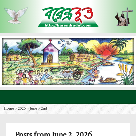
Home
>
2026
>
June
>
2nd
Posts from June 2, 2026